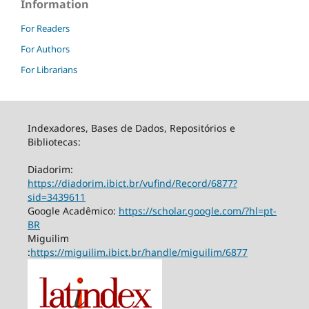
Information
For Readers
For Authors
For Librarians
Indexadores, Bases de Dados, Repositórios e
Bibliotecas:
Diadorim:
https://diadorim.ibict.br/vufind/Record/6877?
sid=3439611
Google Acadêmico:
https://scholar.google.com/?hl=pt-
BR
Miguilim
:
https://miguilim.ibict.br/handle/miguilim/6877