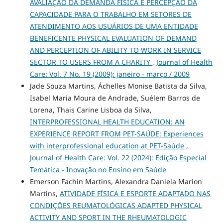
AVALIAÇÃO DA DEMANDA FÍSICA E PERCEPÇÃO DA
CAPACIDADE PARA O TRABALHO EM SETORES DE
ATENDIMENTO AOS USUÁRIOS DE UMA ENTIDADE
BENEFICENTE PHYSICAL EVALUATION OF DEMAND
AND PERCEPTION OF ABILITY TO WORK IN SERVICE
SECTOR TO USERS FROM A CHARITY
,
Journal of Health
Care: Vol. 7 No. 19 (2009): janeiro - março / 2009
Jade Souza Martins, Áchelles Monise Batista da Silva,
Isabel Maria Moura de Andrade, Suélem Barros de
Lorena, Thais Carine Lisboa da Silva,
INTERPROFESSIONAL HEALTH EDUCATION: AN
EXPERIENCE REPORT FROM PET-SAÚDE: Experiences
with interprofessional education at PET-Saúde
,
Journal of Health Care: Vol. 22 (2024): Edição Especial
Temática - Inovação no Ensino em Saúde
Emerson Fachin Martins, Alexandra Daniela Marion
Martins,
ATIVIDADE FÍSICA E ESPORTE ADAPTADO NAS
CONDIÇÕES REUMATOLÓGICAS ADAPTED PHYSICAL
ACTIVITY AND SPORT IN THE RHEUMATOLOGIC