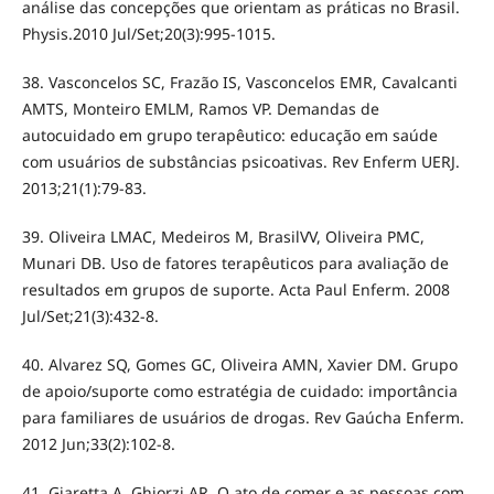
análise das concepções que orientam as práticas no Brasil.
Physis.2010 Jul/Set;20(3):995-1015.
38. Vasconcelos SC, Frazão IS, Vasconcelos EMR, Cavalcanti
AMTS, Monteiro EMLM, Ramos VP. Demandas de
autocuidado em grupo terapêutico: educação em saúde
com usuários de substâncias psicoativas. Rev Enferm UERJ.
2013;21(1):79-83.
39. Oliveira LMAC, Medeiros M, BrasilVV, Oliveira PMC,
Munari DB. Uso de fatores terapêuticos para avaliação de
resultados em grupos de suporte. Acta Paul Enferm. 2008
Jul/Set;21(3):432-8.
40. Alvarez SQ, Gomes GC, Oliveira AMN, Xavier DM. Grupo
de apoio/suporte como estratégia de cuidado: importância
para familiares de usuários de drogas. Rev Gaúcha Enferm.
2012 Jun;33(2):102-8.
41. Giaretta A, Ghiorzi AR. O ato de comer e as pessoas com