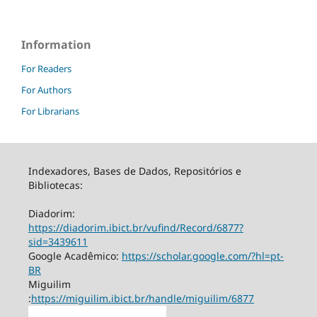
Information
For Readers
For Authors
For Librarians
Indexadores, Bases de Dados, Repositórios e
Bibliotecas:
Diadorim:
https://diadorim.ibict.br/vufind/Record/6877?
sid=3439611
Google Acadêmico:
https://scholar.google.com/?hl=pt-
BR
Miguilim
:
https://miguilim.ibict.br/handle/miguilim/6877