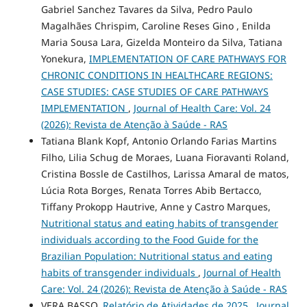
Gabriel Sanchez Tavares da Silva, Pedro Paulo
Magalhães Chrispim, Caroline Reses Gino , Enilda
Maria Sousa Lara, Gizelda Monteiro da Silva, Tatiana
Yonekura,
IMPLEMENTATION OF CARE PATHWAYS FOR
CHRONIC CONDITIONS IN HEALTHCARE REGIONS:
CASE STUDIES: CASE STUDIES OF CARE PATHWAYS
IMPLEMENTATION
,
Journal of Health Care: Vol. 24
(2026): Revista de Atenção à Saúde - RAS
Tatiana Blank Kopf, Antonio Orlando Farias Martins
Filho, Lilia Schug de Moraes, Luana Fioravanti Roland,
Cristina Bossle de Castilhos, Larissa Amaral de matos,
Lúcia Rota Borges, Renata Torres Abib Bertacco,
Tiffany Prokopp Hautrive, Anne y Castro Marques,
Nutritional status and eating habits of transgender
individuals according to the Food Guide for the
Brazilian Population: Nutritional status and eating
habits of transgender individuals
,
Journal of Health
Care: Vol. 24 (2026): Revista de Atenção à Saúde - RAS
VERA BASSO,
Relatório de Atividades de 2025
,
Journal