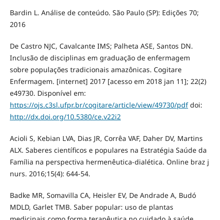
Bardin L. Análise de conteúdo. São Paulo (SP): Edições 70;
2016
De Castro NJC, Cavalcante IMS; Palheta ASE, Santos DN.
Inclusão de disciplinas em graduação de enfermagem
sobre populações tradicionais amazônicas. Cogitare
Enfermagem. [internet] 2017 [acesso em 2018 jan 11]; 22(2)
e49730. Disponível em:
https://ojs.c3sl.ufpr.br/cogitare/article/view/49730/pdf
doi:
http://dx.doi.org/10.5380/ce.v22i2
Acioli S, Kebian LVA, Dias JR, Corrêa VAF, Daher DV, Martins
ALX. Saberes científicos e populares na Estratégia Saúde da
Família na perspectiva hermenêutica-dialética. Online braz j
nurs. 2016;15(4): 644-54.
Badke MR, Somavilla CA, Heisler EV, De Andrade A, Budó
MDLD, Garlet TMB. Saber popular: uso de plantas
medicinais como forma terapêutica no cuidado à saúde.