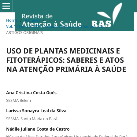
Home
/
Archives
/
Vol. 17 No. 59 (2019): Revista de Atenção à Saúde - Ras
/
ARTIGOS ORIGINAIS
USO DE PLANTAS MEDICINAIS E
FITOTERÁPICOS: SABERES E ATOS
NA ATENÇÃO PRIMÁRIA À SAÚDE
Ana Cristina Costa Goés
SESMA Belém
Larissa Sonayra Leal da Silva
SESMA, Santa Maria do Pará.
Nádile Juliane Costa de Castro
Núcleo de Altos Estudos Amazônicos Universidade Federal do Pará