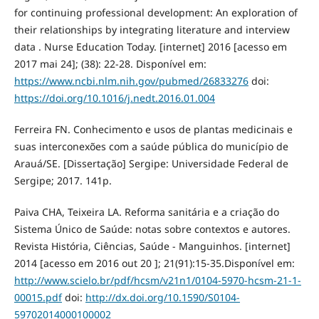
for continuing professional development: An exploration of
their relationships by integrating literature and interview
data . Nurse Education Today. [internet] 2016 [acesso em
2017 mai 24]; (38): 22-28. Disponível em:
https://www.ncbi.nlm.nih.gov/pubmed/26833276
doi:
https://doi.org/10.1016/j.nedt.2016.01.004
Ferreira FN. Conhecimento e usos de plantas medicinais e
suas interconexões com a saúde pública do município de
Arauá/SE. [Dissertação] Sergipe: Universidade Federal de
Sergipe; 2017. 141p.
Paiva CHA, Teixeira LA. Reforma sanitária e a criação do
Sistema Único de Saúde: notas sobre contextos e autores.
Revista História, Ciências, Saúde - Manguinhos. [internet]
2014 [acesso em 2016 out 20 ]; 21(91):15-35.Disponível em:
http://www.scielo.br/pdf/hcsm/v21n1/0104-5970-hcsm-21-1-
00015.pdf
doi:
http://dx.doi.org/10.1590/S0104-
59702014000100002