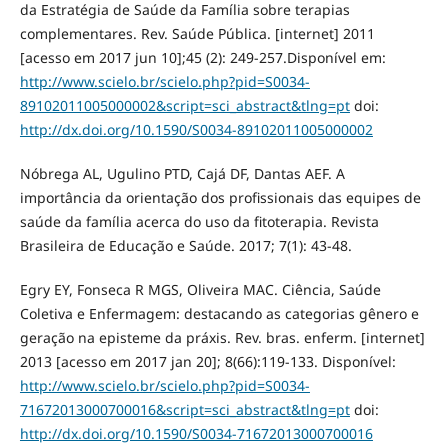
da Estratégia de Saúde da Família sobre terapias
complementares. Rev. Saúde Pública. [internet] 2011
[acesso em 2017 jun 10];45 (2): 249-257.Disponível em:
http://www.scielo.br/scielo.php?pid=S0034-
89102011005000002&script=sci_abstract&tlng=pt
doi:
http://dx.doi.org/10.1590/S0034-89102011005000002
Nóbrega AL, Ugulino PTD, Cajá DF, Dantas AEF. A
importância da orientação dos profissionais das equipes de
saúde da família acerca do uso da fitoterapia. Revista
Brasileira de Educação e Saúde. 2017; 7(1): 43-48.
Egry EY, Fonseca R MGS, Oliveira MAC. Ciência, Saúde
Coletiva e Enfermagem: destacando as categorias gênero e
geração na episteme da práxis. Rev. bras. enferm. [internet]
2013 [acesso em 2017 jan 20]; 8(66):119-133. Disponível:
http://www.scielo.br/scielo.php?pid=S0034-
71672013000700016&script=sci_abstract&tlng=pt
doi:
http://dx.doi.org/10.1590/S0034-71672013000700016