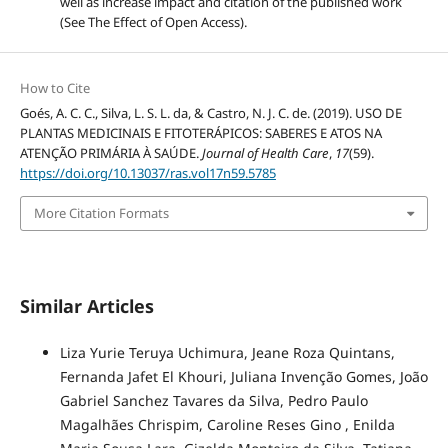
well as increase impact and citation of the published work
(See The Effect of Open Access).
How to Cite
Goés, A. C. C., Silva, L. S. L. da, & Castro, N. J. C. de. (2019). USO DE
PLANTAS MEDICINAIS E FITOTERÁPICOS: SABERES E ATOS NA
ATENÇÃO PRIMÁRIA À SAÚDE.
Journal of Health Care
,
17
(59).
https://doi.org/10.13037/ras.vol17n59.5785
More Citation Formats
Similar Articles
Liza Yurie Teruya Uchimura, Jeane Roza Quintans,
Fernanda Jafet El Khouri, Juliana Invenção Gomes, João
Gabriel Sanchez Tavares da Silva, Pedro Paulo
Magalhães Chrispim, Caroline Reses Gino , Enilda