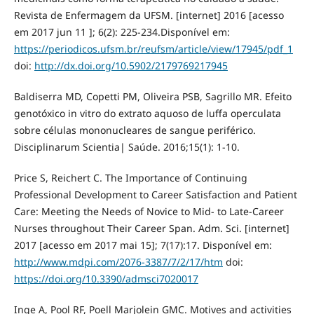
Revista de Enfermagem da UFSM. [internet] 2016 [acesso
em 2017 jun 11 ]; 6(2): 225-234.Disponível em:
https://periodicos.ufsm.br/reufsm/article/view/17945/pdf_1
doi:
http://dx.doi.org/10.5902/2179769217945
Baldiserra MD, Copetti PM, Oliveira PSB, Sagrillo MR. Efeito
genotóxico in vitro do extrato aquoso de luffa operculata
sobre células mononucleares de sangue periférico.
Disciplinarum Scientia| Saúde. 2016;15(1): 1-10.
Price S, Reichert C. The Importance of Continuing
Professional Development to Career Satisfaction and Patient
Care: Meeting the Needs of Novice to Mid- to Late-Career
Nurses throughout Their Career Span. Adm. Sci. [internet]
2017 [acesso em 2017 mai 15]; 7(17):17. Disponível em:
http://www.mdpi.com/2076-3387/7/2/17/htm
doi:
https://doi.org/10.3390/admsci7020017
Inge A, Pool RF, Poell Marjolein GMC. Motives and activities