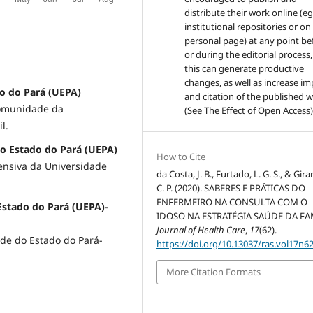
distribute their work online (eg
institutional repositories or on
personal page) at any point be
or during the editorial process,
this can generate productive
changes, as well as increase im
do do Pará (UEPA)
and citation of the published 
Comunidade da
(See The Effect of Open Access)
l.
do Estado do Pará (UEPA)
How to Cite
ensiva da Universidade
da Costa, J. B., Furtado, L. G. S., & Girar
C. P. (2020). SABERES E PRÁTICAS DO
ENFERMEIRO NA CONSULTA COM O
 Estado do Pará (UEPA)-
IDOSO NA ESTRATÉGIA SAÚDE DA FAM
Journal of Health Care
,
17
(62).
de do Estado do Pará-
https://doi.org/10.13037/ras.vol17n6
More Citation Formats