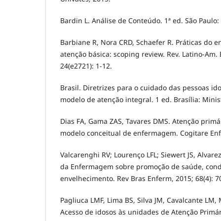
Bardin L. Análise de Conteúdo. 1ª ed. São Paulo:
Barbiane R, Nora CRD, Schaefer R. Práticas do e
atenção básica: scoping review. Rev. Latino-Am
24(e2721): 1-12.
Brasil. Diretrizes para o cuidado das pessoas id
modelo de atenção integral. 1 ed. Brasília: Mini
Dias FA, Gama ZAS, Tavares DMS. Atenção primár
modelo conceitual de enfermagem. Cogitare Enfe
Valcarenghi RV; Lourenço LFL; Siewert JS, Alvare
da Enfermagem sobre promoção de saúde, condi
envelhecimento. Rev Bras Enferm, 2015; 68(4): 7
Pagliuca LMF, Lima BS, Silva JM, Cavalcante LM, 
Acesso de idosos às unidades de Atenção Primár