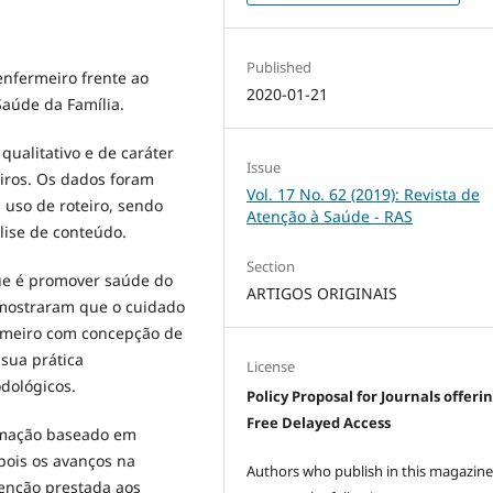
Published
enfermeiro frente ao
2020-01-21
Saúde da Família.
ualitativo e de caráter
Issue
eiros. Os dados foram
Vol. 17 No. 62 (2019): Revista de
 uso de roteiro, sendo
Atenção à Saúde - RAS
lise de conteúdo.
Section
ue é promover saúde do
ARTIGOS ORIGINAIS
" mostraram que o cuidado
ermeiro com concepção de
sua prática
License
dológicos.
Policy Proposal for Journals offeri
Free Delayed Access
rmação baseado em
pois os avanços na
Authors who publish in this magazin
tenção prestada aos