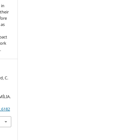
 in
 their
fore
 as
pact
work
.
d, C.
ÍLIA.
2.6182