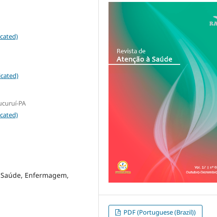
cated)
icated)
ucuruí-PA
cated)
à Saúde, Enfermagem,
PDF (Portuguese (Brazil))