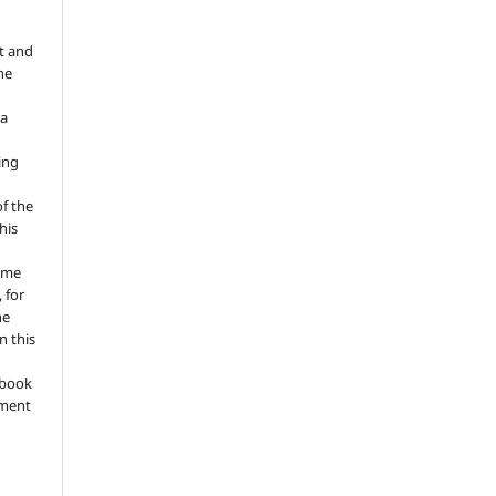
t and
he
 a
ing
of the
his
ume
 for
he
n this
a book
gment