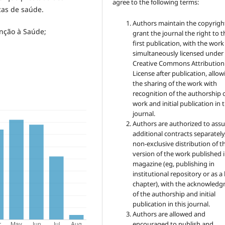
agree to the following terms:
cas de saúde.
Authors maintain the copyrigh
nção à Saúde;
grant the journal the right to t
first publication, with the work
simultaneously licensed under
Creative Commons Attribution
License after publication, allow
the sharing of the work with
recognition of the authorship 
work and initial publication in t
journal.
Authors are authorized to ass
additional contracts separately,
non-exclusive distribution of t
version of the work published i
magazine (eg, publishing in
institutional repository or as 
chapter), with the acknowled
of the authorship and initial
publication in this journal.
Authors are allowed and
encouraged to publish and