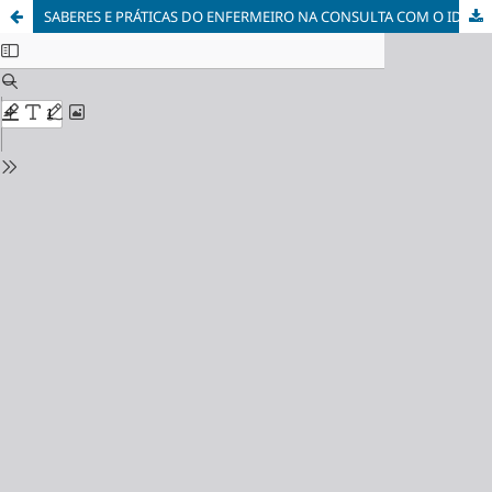
SABERES E PRÁTICAS DO ENFERMEIRO NA CONSULTA COM O IDOSO NA ESTRATÉGIA SAÚDE DA FAMÍLIA