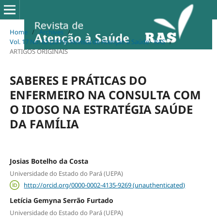
Home
/
Archives
/
Vol. 17 No. 62 (2019): Revista de Atenção à Saúde - RAS
/
ARTIGOS ORIGINAIS
SABERES E PRÁTICAS DO
ENFERMEIRO NA CONSULTA COM
O IDOSO NA ESTRATÉGIA SAÚDE
DA FAMÍLIA
Josias Botelho da Costa
Universidade do Estado do Pará (UEPA)
http://orcid.org/0000-0002-4135-9269 (unauthenticated)
Letícia Gemyna Serrão Furtado
Universidade do Estado do Pará (UEPA)