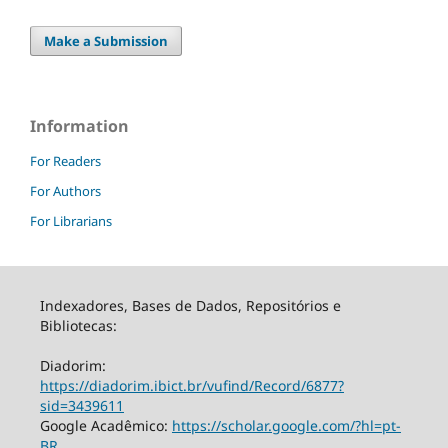
Make a Submission
Information
For Readers
For Authors
For Librarians
Indexadores, Bases de Dados, Repositórios e
Bibliotecas:
Diadorim:
https://diadorim.ibict.br/vufind/Record/6877?
sid=3439611
Google Acadêmico:
https://scholar.google.com/?hl=pt-
BR