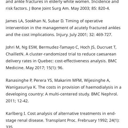
and ankle fractures in elderly white women. Incidence and
risk factors. J Bone Joint Surg Am. May 2003; 85: 820-4.
James LA, Sookhan N, Subar D. Timing of operative
intervention in the management of acutely fractured ankles
and the cost implications. Injury. July 2001; 32: 469-727.
Johri M, Ng ESW, Bermudez-Tamayo C, Hoch JS, Ducruet T,
ChailletN. A cluster-randomized trial to reduce caesarean
delivery rates in Quebec: cost-effectiveness analysis. BMC
Medicine. May 2017; 15(1): 96.
Ranasinghe P, Perera YS, Makarim MFM, Wijesinghe A,
Wanigasuriya K. The costs in provision of haemodialysis in a
developing country: A multi-centered study. BMC Nephrol.
2011; 12-42.
Karlberg I. Cost analysis of alternative treatments in end-
stage renal disease. Transplant Proc. Frebruary 1992; 24(1):
335.