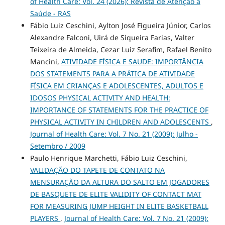
of Health Care: Vol. 24 (2026): Revista de Atenção à
Saúde - RAS
Fábio Luiz Ceschini, Aylton José Figueira Júnior, Carlos
Alexandre Falconi, Uirá de Siqueira Farias, Valter
Teixeira de Almeida, Cezar Luiz Serafim, Rafael Benito
Mancini,
ATIVIDADE FÍSICA E SAUDE: IMPORTÂNCIA
DOS STATEMENTS PARA A PRÁTICA DE ATIVIDADE
FÍSICA EM CRIANÇAS E ADOLESCENTES, ADULTOS E
IDOSOS PHYSICAL ACTIVITY AND HEALTH:
IMPORTANCE OF STATEMENTS FOR THE PRACTICE OF
PHYSICAL ACTIVITY IN CHILDREN AND ADOLESCENTS
,
Journal of Health Care: Vol. 7 No. 21 (2009): Julho -
Setembro / 2009
Paulo Henrique Marchetti, Fábio Luiz Ceschini,
VALIDAÇÃO DO TAPETE DE CONTATO NA
MENSURAÇÃO DA ALTURA DO SALTO EM JOGADORES
DE BASQUETE DE ELITE VALIDITY OF CONTACT MAT
FOR MEASURING JUMP HEIGHT IN ELITE BASKETBALL
PLAYERS
,
Journal of Health Care: Vol. 7 No. 21 (2009):