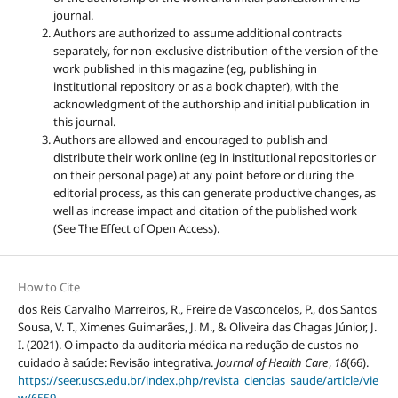
journal.
Authors are authorized to assume additional contracts
separately, for non-exclusive distribution of the version of the
work published in this magazine (eg, publishing in
institutional repository or as a book chapter), with the
acknowledgment of the authorship and initial publication in
this journal.
Authors are allowed and encouraged to publish and
distribute their work online (eg in institutional repositories or
on their personal page) at any point before or during the
editorial process, as this can generate productive changes, as
well as increase impact and citation of the published work
(See The Effect of Open Access).
How to Cite
dos Reis Carvalho Marreiros, R., Freire de Vasconcelos, P., dos Santos
Sousa, V. T., Ximenes Guimarães, J. M., & Oliveira das Chagas Júnior, J.
I. (2021). O impacto da auditoria médica na redução de custos no
cuidado à saúde: Revisão integrativa.
Journal of Health Care
,
18
(66).
https://seer.uscs.edu.br/index.php/revista_ciencias_saude/article/vie
w/6559