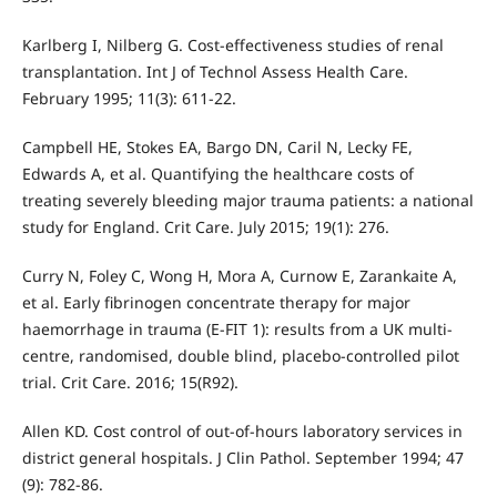
Karlberg I, Nilberg G. Cost-effectiveness studies of renal
transplantation. Int J of Technol Assess Health Care.
February 1995; 11(3): 611-22.
Campbell HE, Stokes EA, Bargo DN, Caril N, Lecky FE,
Edwards A, et al. Quantifying the healthcare costs of
treating severely bleeding major trauma patients: a national
study for England. Crit Care. July 2015; 19(1): 276.
Curry N, Foley C, Wong H, Mora A, Curnow E, Zarankaite A,
et al. Early fibrinogen concentrate therapy for major
haemorrhage in trauma (E-FIT 1): results from a UK multi-
centre, randomised, double blind, placebo-controlled pilot
trial. Crit Care. 2016; 15(R92).
Allen KD. Cost control of out-of-hours laboratory services in
district general hospitals. J Clin Pathol. September 1994; 47
(9): 782-86.