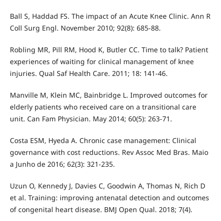
Ball S, Haddad FS. The impact of an Acute Knee Clinic. Ann R
Coll Surg Engl. November 2010; 92(8): 685-88.
Robling MR, Pill RM, Hood K, Butler CC. Time to talk? Patient
experiences of waiting for clinical management of knee
injuries. Qual Saf Health Care. 2011; 18: 141-46.
Manville M, Klein MC, Bainbridge L. Improved outcomes for
elderly patients who received care on a transitional care
unit. Can Fam Physician. May 2014; 60(5): 263-71.
Costa ESM, Hyeda A. Chronic case management: Clinical
governance with cost reductions. Rev Assoc Med Bras. Maio
a Junho de 2016; 62(3): 321-235.
Uzun O, Kennedy J, Davies C, Goodwin A, Thomas N, Rich D
et al. Training: improving antenatal detection and outcomes
of congenital heart disease. BMJ Open Qual. 2018; 7(4).