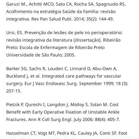
Garuzi M., Achitti MCO, Sato CA, Rocha SA, Spagnuolo RS.
Acolhimento na estratégia Saúde da Família: revisão
integrativa. Rev Pan Salud Publ. 2014; 35(2): 144-49.
Ursi, ES. Prevenção de lesões de pele no perioperatório:
revisão integrativa da literatura [dissertação]. Ribeirão
Preto: Escola de Enfermagem de Ribeirão Preto
Universidade de São Paulo; 2005.
Barker SG, Sachs R, Louden C, Linnard D, Abu-Own A,
Buckland J, et al. Integrated care pathways for vascular
surgery. Eur J Vasc Endovasc Surg. September 1999; 18 (3):
207-15.
Pietzik P, Qureshi I, Langdon J, Molloy S, Solan M. Cost
Benefit with Early Operative Fixation of Unstable Ankle
Fractures. Ann R Coll Surg Engl. July 2006; 88(4): 405-7.
Hasselman CT, Vogt MT, Pedra KL, Cauley JA, Conti SF. Foot