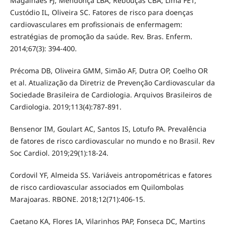
Magalhães FJ, Mendonça LBA, Rebouças CBA, Lima FET,
Custódio IL, Oliveira SC. Fatores de risco para doenças
cardiovasculares em profissionais de enfermagem:
estratégias de promoção da saúde. Rev. Bras. Enferm.
2014;67(3): 394-400.
Précoma DB, Oliveira GMM, Simão AF, Dutra OP, Coelho OR
et al. Atualização da Diretriz de Prevenção Cardiovascular da
Sociedade Brasileira de Cardiologia. Arquivos Brasileiros de
Cardiologia. 2019;113(4):787-891.
Bensenor IM, Goulart AC, Santos IS, Lotufo PA. Prevalência
de fatores de risco cardiovascular no mundo e no Brasil. Rev
Soc Cardiol. 2019;29(1):18-24.
Cordovil YF, Almeida SS. Variáveis antropométricas e fatores
de risco cardiovascular associados em Quilombolas
Marajoaras. RBONE. 2018;12(71):406-15.
Caetano KA, Flores IA, Vilarinhos PAP, Fonseca DC, Martins