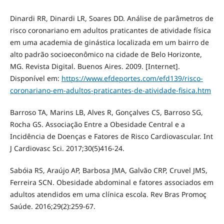
Dinardi RR, Dinardi LR, Soares DD. Análise de parâmetros de
risco coronariano em adultos praticantes de atividade física
em uma academia de ginástica localizada em um bairro de
alto padrão socioeconômico na cidade de Belo Horizonte,
MG. Revista Digital. Buenos Aires. 2009. [Internet].
Disponível em:
https://www.efdeportes.com/efd139/risco-
coronariano-em-adultos-praticantes-de-atividade-fisica.htm
Barroso TA, Marins LB, Alves R, Gonçalves CS, Barroso SG,
Rocha GS. Associação Entre a Obesidade Central e a
Incidência de Doenças e Fatores de Risco Cardiovascular. Int
J Cardiovasc Sci. 2017;30(5)416-24.
Sabóia RS, Araújo AP, Barbosa JMA, Galvão CRP, Cruvel JMS,
Ferreira SCN. Obesidade abdominal e fatores associados em
adultos atendidos em uma clínica escola. Rev Bras Promoç
Saúde. 2016;29(2):259-67.