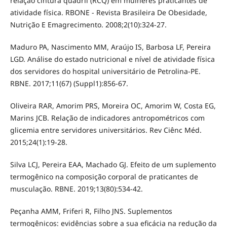
relação cintura quadril (RCQ) em mulheres praticantes de
atividade física. RBONE - Revista Brasileira De Obesidade,
Nutrição E Emagrecimento. 2008;2(10):324-27.
Maduro PA, Nascimento MM, Araújo IS, Barbosa LF, Pereira
LGD. Análise do estado nutricional e nível de atividade física
dos servidores do hospital universitário de Petrolina-PE.
RBNE. 2017;11(67) (Suppl1):856-67.
Oliveira RAR, Amorim PRS, Moreira OC, Amorim W, Costa EG,
Marins JCB. Relação de indicadores antropométricos com
glicemia entre servidores universitários. Rev Ciênc Méd.
2015;24(1):19-28.
Silva LCJ, Pereira EAA, Machado GJ. Efeito de um suplemento
termogênico na composição corporal de praticantes de
musculação. RBNE. 2019;13(80):534-42.
Peçanha AMM, Friferi R, Filho JNS. Suplementos
termogênicos: evidências sobre a sua eficácia na redução da