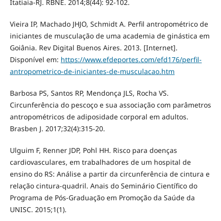
Itatiaia-RJ. RBNE. 2014;8(44): 92-102.
Vieira IP, Machado JHJO, Schmidt A. Perfil antropométrico de
iniciantes de musculação de uma academia de ginástica em
Goiânia. Rev Digital Buenos Aires. 2013. [Internet].
Disponível em:
https://www.efdeportes.com/efd176/perfil-
antropometrico-de-iniciantes-de-musculacao.htm
Barbosa PS, Santos RP, Mendonça JLS, Rocha VS.
Circunferência do pescoço e sua associação com parâmetros
antropométricos de adiposidade corporal em adultos.
Brasben J. 2017;32(4):315-20.
Ulguim F, Renner JDP, Pohl HH. Risco para doenças
cardiovasculares, em trabalhadores de um hospital de
ensino do RS: Análise a partir da circunferência de cintura e
relação cintura-quadril. Anais do Seminário Científico do
Programa de Pós-Graduação em Promoção da Saúde da
UNISC. 2015;1(1).