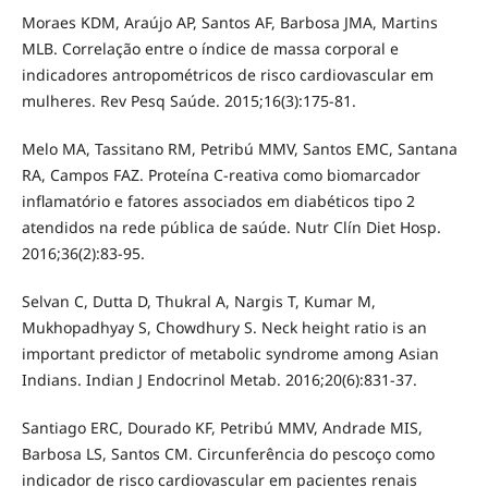
Moraes KDM, Araújo AP, Santos AF, Barbosa JMA, Martins
MLB. Correlação entre o índice de massa corporal e
indicadores antropométricos de risco cardiovascular em
mulheres. Rev Pesq Saúde. 2015;16(3):175-81.
Melo MA, Tassitano RM, Petribú MMV, Santos EMC, Santana
RA, Campos FAZ. Proteína C-reativa como biomarcador
inflamatório e fatores associados em diabéticos tipo 2
atendidos na rede pública de saúde. Nutr Clín Diet Hosp.
2016;36(2):83-95.
Selvan C, Dutta D, Thukral A, Nargis T, Kumar M,
Mukhopadhyay S, Chowdhury S. Neck height ratio is an
important predictor of metabolic syndrome among Asian
Indians. Indian J Endocrinol Metab. 2016;20(6):831-37.
Santiago ERC, Dourado KF, Petribú MMV, Andrade MIS,
Barbosa LS, Santos CM. Circunferência do pescoço como
indicador de risco cardiovascular em pacientes renais