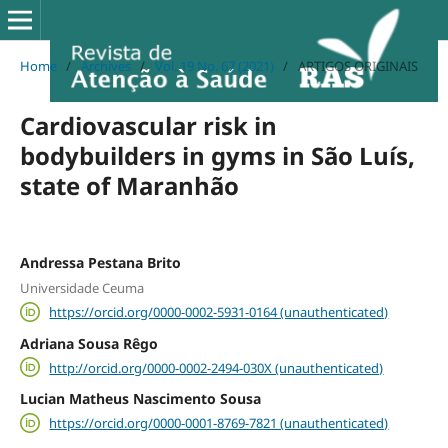
Home
/
Archives
/
Vol. 19 No. 67 (2021)
/
ARTIGOS ORIGINAIS
Cardiovascular risk in
bodybuilders in gyms in São Luís,
state of Maranhão
Andressa Pestana Brito
Universidade Ceuma
https://orcid.org/0000-0002-5931-0164 (unauthenticated)
Adriana Sousa Rêgo
http://orcid.org/0000-0002-2494-030X (unauthenticated)
Lucian Matheus Nascimento Sousa
https://orcid.org/0000-0001-8769-7821 (unauthenticated)