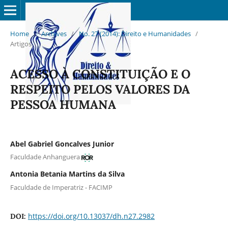
Home
/
Archives
/
No. 27 (2014): Direito e Humanidades
/
Artigos
ACESSO À CONSTITUIÇÃO E O
RESPEITO PELOS VALORES DA
PESSOA HUMANA
Abel Gabriel Goncalves Junior
Faculdade Anhanguera
Antonia Betania Martins da Silva
Faculdade de Imperatriz - FACIMP
https://doi.org/10.13037/dh.n27.2982
DOI: