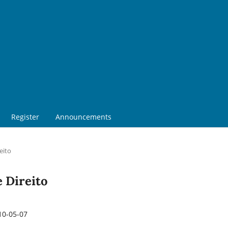
Register
Announcements
eito
e Direito
10-05-07