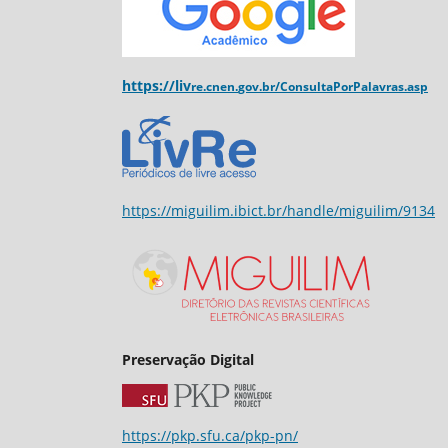
https://liv
re.cnen.
gov.br/ConsultaPorPalavras.asp
https://miguilim.ibict.br/handle/miguilim/9134
Preservação Digital
https://pkp.sfu.ca/pkp-pn/