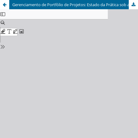
Gerenciamento de Portfólio de Projetos: Estado da Prática sob a Ótica dos Gerentes de Projetos de Grandes Organizações de Tecnologia da Informação