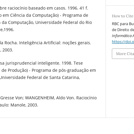
re raciocínio baseado em casos. 1996. 41 f.
o em Ciência da Computação) - Programa de
How to Cite
 da Computação, Universidade Federal do Rio
RBC para Bus
re,1996.
de Direito de
Informática 
https://doi.
Rocha. Inteligência Artificial: noções gerais.
, 2003.
More Cit
a jurisprudencial inteligente. 1998. Tese
 de Produção) - Programa de pós-graduação em
niversidade Federal de Santa Catarina,
Gresse Von; WANGENHEIM, Aldo Von. Raciocínio
aulo: Manole, 2003.