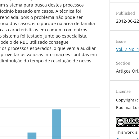
 um sistema para busca destes processos
iocínio baseado em casos. A técnica foi
Published
renciada, pois o problema não pode ser
2012-06-2
ria dos casos, isto porque na área de família
cas características em comum com outros.
sistema foi testado junto ao especialista,
Issue
odelo de RBC utilizado consegue
r os processos esperados, o que vem a auxiliar
Vol. 7 No. 
eaproveitar as valiosas informações contidas em
diminuição do tempo de resolução de novos
Section
Artigos Ori
License
Copyright (c
Rudimar Luí
This work is