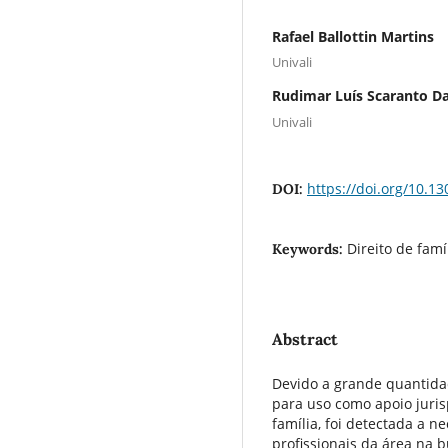
Rafael Ballottin Martins
Univali
Rudimar Luís Scaranto Da
Univali
https://doi.org/10.13
DOI:
Direito de famí
Keywords:
Abstract
Devido a grande quantida
para uso como apoio juri
família, foi detectada a 
profissionais da área na 