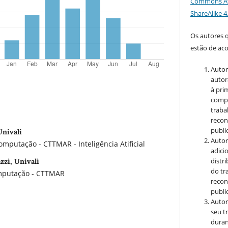
Commons At
ShareAlike 4
Os autores 
estão de ac
Autor
autor
à pri
compa
traba
recon
public
Univali
Autor
omputação - CTTMAR - Inteligência Atificial
adici
distr
zi, Univali
do tr
omputação - CTTMAR
recon
public
Autor
seu t
duran