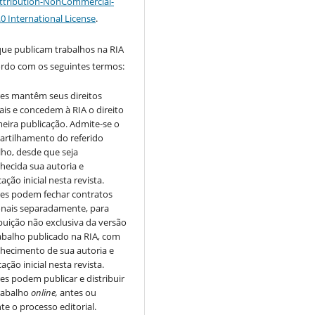
tribution-NonCommercial-
.0 International License
.
que publicam trabalhos na RIA
ordo com os seguintes termos:
es mantêm seus direitos
ais e concedem à RIA o direito
meira publicação. Admite-se o
rtilhamento do referido
lho, desde que seja
hecida sua autoria e
ação inicial nesta revista.
es podem fechar contratos
onais separadamente, para
ibuição não exclusiva da versão
abalho publicado na RIA, com
hecimento de sua autoria e
ação inicial nesta revista.
es podem publicar e distribuir
rabalho
online,
antes ou
te o processo editorial.