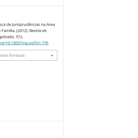
ca de Jurisprudências na Área
 Família. (2012).
Revista de
Aplicada
,
7
(1).
org/10.13037/ria.vol7n1.776
ation Formats