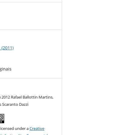
2
1 (2011)
ginais
) 2012 Rafael Ballottin Martins,
s Scaranto Dazzi
 licensed under a
Creative