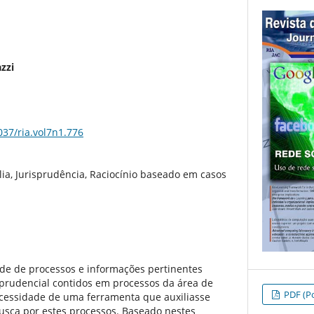
zzi
037/ria.vol7n1.776
lia, Jurisprudência, Raciocínio baseado em casos
de de processos e informações pertinentes
sprudencial contidos em processos da área de
PDF (Po
necessidade de uma ferramenta que auxiliasse
busca por estes processos. Baseado nestes