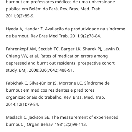
burnout em professores médicos de uma universidade
pública em Belém do Pará. Rev. Bras. Med. Trab.
2011;9(2):85-9.
Hyeda A, Handar Z. Avaliação da produtividade na síndrome
de burnout. Rev Bras Med Trab. 2011;9(2):78-84.
Fahrenkopf AM, Sectish TC, Barger LK, Sharek PJ, Lewin D,
Chiang VW, et al. Rates of medication errors among
depressed and burnt out residents: prospective cohort
study. BMJ. 2008;336(7642):488-91.
Fabichak C, Silva-Júnior JS, Morrone LC. Síndrome de
burnout em médicos residentes e preditores
organizacionais do trabalho. Rev. Bras. Med. Trab.
2014;12(1):79-84.
Maslach C, Jackson SE. The measurement of experienced
burnout. J Organ Behav. 1981;2(2)99-113.