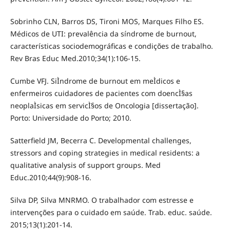
Sobrinho CLN, Barros DS, Tironi MOS, Marques Filho ES.
Médicos de UTI: prevalência da síndrome de burnout,
características sociodemográficas e condições de trabalho.
Rev Bras Educ Med.2010;34(1):106-15.
Cumbe VFJ. SiÌndrome de burnout em meÌdicos e
enfermeiros cuidadores de pacientes com doencÌ§as
neoplaÌsicas em servicÌ§os de Oncologia [dissertação].
Porto: Universidade do Porto; 2010.
Satterfield JM, Becerra C. Developmental challenges,
stressors and coping strategies in medical residents: a
qualitative analysis of support groups. Med
Educ.2010;44(9):908-16.
Silva DP, Silva MNRMO. O trabalhador com estresse e
intervenções para o cuidado em saúde. Trab. educ. saúde.
2015;13(1):201-14.