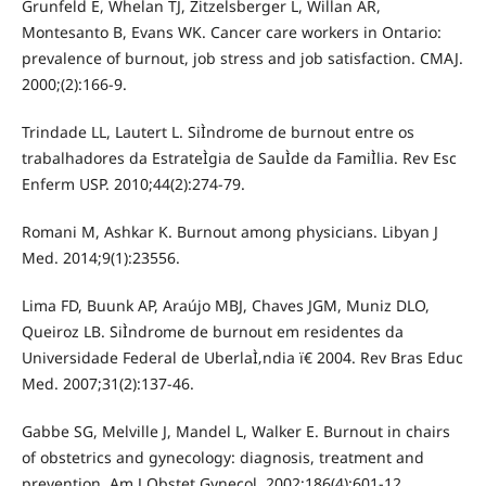
Grunfeld E, Whelan TJ, Zitzelsberger L, Willan AR,
Montesanto B, Evans WK. Cancer care workers in Ontario:
prevalence of burnout, job stress and job satisfaction. CMAJ.
2000;(2):166-9.
Trindade LL, Lautert L. SiÌndrome de burnout entre os
trabalhadores da EstrateÌgia de SauÌde da FamiÌlia. Rev Esc
Enferm USP. 2010;44(2):274-79.
Romani M, Ashkar K. Burnout among physicians. Libyan J
Med. 2014;9(1):23556.
Lima FD, Buunk AP, Araújo MBJ, Chaves JGM, Muniz DLO,
Queiroz LB. SiÌndrome de burnout em residentes da
Universidade Federal de UberlaÌ‚ndia ï€­ 2004. Rev Bras Educ
Med. 2007;31(2):137-46.
Gabbe SG, Melville J, Mandel L, Walker E. Burnout in chairs
of obstetrics and gynecology: diagnosis, treatment and
prevention. Am J Obstet Gynecol. 2002;186(4):601-12.