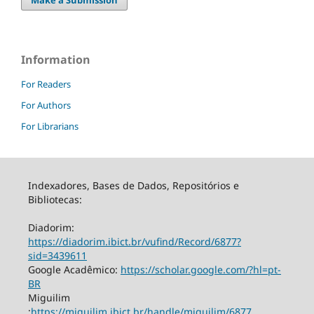
Information
For Readers
For Authors
For Librarians
Indexadores, Bases de Dados, Repositórios e
Bibliotecas:
Diadorim:
https://diadorim.ibict.br/vufind/Record/6877?
sid=3439611
Google Acadêmico:
https://scholar.google.com/?hl=pt-
BR
Miguilim
:
https://miguilim.ibict.br/handle/miguilim/6877