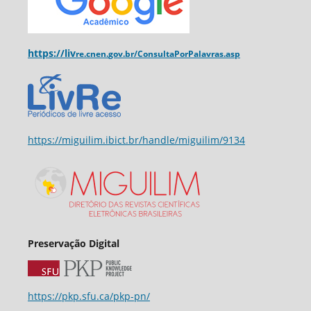
https://liv
re.cnen.
gov.br/ConsultaPorPalavras.asp
https://miguilim.ibict.br/handle/miguilim/9134
Preservação Digital
https://pkp.sfu.ca/pkp-pn/