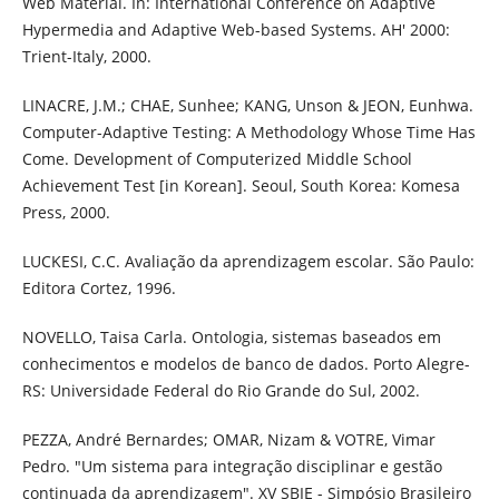
Web Material. In: International Conference on Adaptive
Hypermedia and Adaptive Web-based Systems. AH' 2000:
Trient-Italy, 2000.
LINACRE, J.M.; CHAE, Sunhee; KANG, Unson & JEON, Eunhwa.
Computer-Adaptive Testing: A Methodology Whose Time Has
Come. Development of Computerized Middle School
Achievement Test [in Korean]. Seoul, South Korea: Komesa
Press, 2000.
LUCKESI, C.C. Avaliação da aprendizagem escolar. São Paulo:
Editora Cortez, 1996.
NOVELLO, Taisa Carla. Ontologia, sistemas baseados em
conhecimentos e modelos de banco de dados. Porto Alegre-
RS: Universidade Federal do Rio Grande do Sul, 2002.
PEZZA, André Bernardes; OMAR, Nizam & VOTRE, Vimar
Pedro. "Um sistema para integração disciplinar e gestão
continuada da aprendizagem". XV SBIE - Simpósio Brasileiro