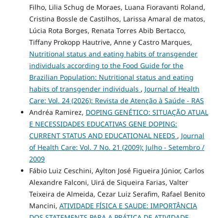
Filho, Lilia Schug de Moraes, Luana Fioravanti Roland,
Cristina Bossle de Castilhos, Larissa Amaral de matos,
Lúcia Rota Borges, Renata Torres Abib Bertacco,
Tiffany Prokopp Hautrive, Anne y Castro Marques,
Nutritional status and eating habits of transgender
individuals according to the Food Guide for the
Brazilian Population: Nutritional status and eating
habits of transgender individuals
,
Journal of Health
Care: Vol. 24 (2026): Revista de Atenção à Saúde - RAS
Andréa Ramirez,
DOPING GENÉTICO: SITUAÇÃO ATUAL
E NECESSIDADES EDUCATIVAS GENE DOPING:
CURRENT STATUS AND EDUCATIONAL NEEDS
,
Journal
of Health Care: Vol. 7 No. 21 (2009): Julho - Setembro /
2009
Fábio Luiz Ceschini, Aylton José Figueira Júnior, Carlos
Alexandre Falconi, Uirá de Siqueira Farias, Valter
Teixeira de Almeida, Cezar Luiz Serafim, Rafael Benito
Mancini,
ATIVIDADE FÍSICA E SAUDE: IMPORTÂNCIA
DOS STATEMENTS PARA A PRÁTICA DE ATIVIDADE