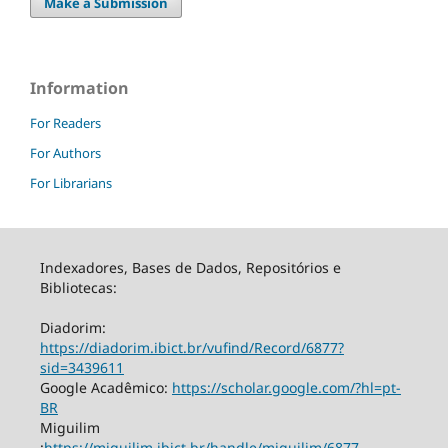
Make a Submission
Information
For Readers
For Authors
For Librarians
Indexadores, Bases de Dados, Repositórios e
Bibliotecas:
Diadorim:
https://diadorim.ibict.br/vufind/Record/6877?
sid=3439611
Google Acadêmico:
https://scholar.google.com/?hl=pt-
BR
Miguilim
:
https://miguilim.ibict.br/handle/miguilim/6877