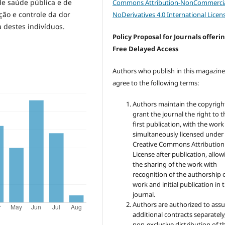
de saúde pública e de
Commons Attribution-NonCommercia
ão e controle da dor
NoDerivatives 4.0 International Licen
 destes indivíduos.
Policy Proposal for Journals offeri
Free Delayed Access
Authors who publish in this magazin
agree to the following terms:
Authors maintain the copyrigh
grant the journal the right to t
first publication, with the work
simultaneously licensed under
Creative Commons Attribution
License after publication, allow
the sharing of the work with
recognition of the authorship 
work and initial publication in t
journal.
Authors are authorized to ass
additional contracts separately,
non-exclusive distribution of t