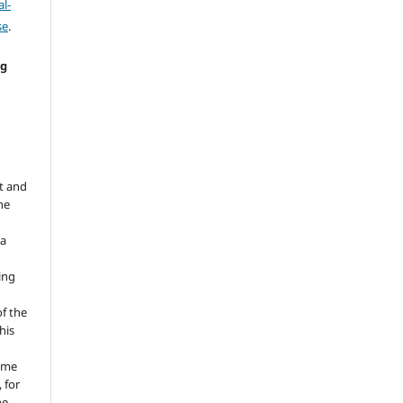
l-
se
.
ng
e
t and
he
 a
ing
of the
his
ume
 for
he