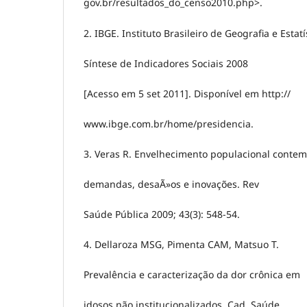
gov.br/resultados_do_censo2010.php>.
2. IBGE. Instituto Brasileiro de Geografia e Estatí
Síntese de Indicadores Sociais 2008
[Acesso em 5 set 2011]. Disponível em http://
www.ibge.com.br/home/presidencia.
3. Veras R. Envelhecimento populacional conte
demandas, desaÃ»os e inovações. Rev
Saúde Pública 2009; 43(3): 548-54.
4. Dellaroza MSG, Pimenta CAM, Matsuo T.
Prevalência e caracterização da dor crônica em
idosos não institucionalizados. Cad. Saúde