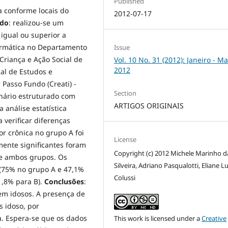
Published
ca conforme locais do
2012-07-17
do
: realizou-se um
igual ou superior a
formática no Departamento
Issue
Criança e Ação Social de
Vol. 10 No. 31 (2012): Janeiro - Ma
2012
nal de Estudos e
 Passo Fundo (Creati) -
Section
onário estruturado com
ARTIGOS ORIGINAIS
 análise estatística
 verificar diferenças
or crônica no grupo A foi
License
mente significantes foram
Copyright (c) 2012 Michele Marinho d
 de ambos grupos. Os
Silveira, Adriano Pasqualotti, Eliane L
 (75% no grupo A e 47,1%
Colussi
1,8% para B).
Conclusões
:
 em idosos. A presença de
 idoso, por
. Espera-se que os dados
This work is licensed under a
Creative