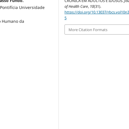
asso Fundo.
CRÔNICA EM ADULTOS E IDOSOS.
Jo
of Health Care
,
10
(31).
Pontifícia Universidade
https://doi.org/10.13037/rbcs.vol10n
5
o Humano da
More Citation Formats