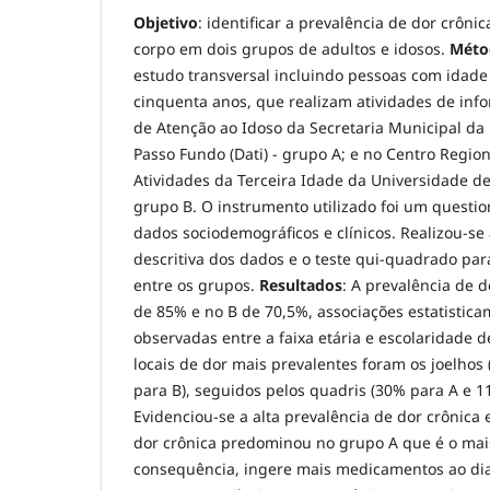
Objetivo
: identificar a prevalência de dor crôni
corpo em dois grupos de adultos e idosos.
Méto
estudo transversal incluindo pessoas com idade 
cinquenta anos, que realizam atividades de in
de Atenção ao Idoso da Secretaria Municipal da 
Passo Fundo (Dati) - grupo A; e no Centro Regio
Atividades da Terceira Idade da Universidade de
grupo B. O instrumento utilizado foi um questi
dados sociodemográficos e clínicos. Realizou-se a
descritiva dos dados e o teste qui-quadrado para
entre os grupos.
Resultados
: A prevalência de d
de 85% e no B de 70,5%, associações estatistica
observadas entre a faixa etária e escolaridade
locais de dor mais prevalentes foram os joelhos
para B), seguidos pelos quadris (30% para A e 1
Evidenciou-se a alta prevalência de dor crônica
dor crônica predominou no grupo A que é o mais
consequência, ingere mais medicamentos ao dia