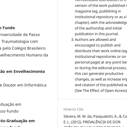
version of the work published i
magazine (eg, publishing in
institutional repository or as 
chapter), with the acknowled
so Fundo
of the authorship and initial
publication in this journal.
Universidade de Passo
Authors are allowed and
e Traumatologia com
encouraged to publish and
 pelo Colégio Brasileiro
distribute their work online (eg
nvelhecimento Humano da
institutional repositories or on
personal page) at any point be
or during the editorial process,
ção em Envelhecimento
this can generate productive
changes, as well as increase im
and citation of the published 
e Doutor em Informática
(See The Effect of Open Access)
raduação em
How to Cite
sso Fundo
Silveira, M. M. da, Pasqualotti, A., & Co
 Pós-Graduação em
E. L. (2012). PREVALÊNCIA DE DOR