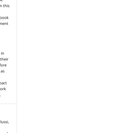
n this
a book
gment
 in
 their
fore
 as
pact
work
.
lussi,