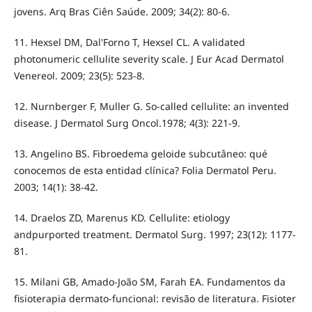
jovens. Arq Bras Ciên Saúde. 2009; 34(2): 80-6.
11. Hexsel DM, Dal'Forno T, Hexsel CL. A validated
photonumeric cellulite severity scale. J Eur Acad Dermatol
Venereol. 2009; 23(5): 523-8.
12. Nurnberger F, Muller G. So-called cellulite: an invented
disease. J Dermatol Surg Oncol.1978; 4(3): 221-9.
13. Angelino BS. Fibroedema geloide subcutâneo: qué
conocemos de esta entidad clínica? Folia Dermatol Peru.
2003; 14(1): 38-42.
14. Draelos ZD, Marenus KD. Cellulite: etiology
andpurported treatment. Dermatol Surg. 1997; 23(12): 1177-
81.
15. Milani GB, Amado-João SM, Farah EA. Fundamentos da
fisioterapia dermato-funcional: revisão de literatura. Fisioter