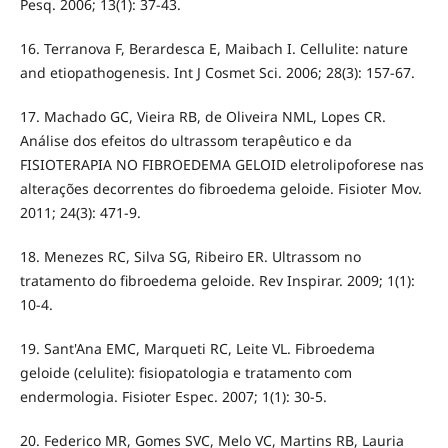
Pesq. 2006; 13(1): 37-43.
16. Terranova F, Berardesca E, Maibach I. Cellulite: nature
and etiopathogenesis. Int J Cosmet Sci. 2006; 28(3): 157-67.
17. Machado GC, Vieira RB, de Oliveira NML, Lopes CR.
Análise dos efeitos do ultrassom terapêutico e da
FISIOTERAPIA NO FIBROEDEMA GELOID eletrolipoforese nas
alterações decorrentes do fibroedema geloide. Fisioter Mov.
2011; 24(3): 471-9.
18. Menezes RC, Silva SG, Ribeiro ER. Ultrassom no
tratamento do fibroedema geloide. Rev Inspirar. 2009; 1(1):
10-4.
19. Sant'Ana EMC, Marqueti RC, Leite VL. Fibroedema
geloide (celulite): fisiopatologia e tratamento com
endermologia. Fisioter Espec. 2007; 1(1): 30-5.
20. Federico MR, Gomes SVC, Melo VC, Martins RB, Lauria