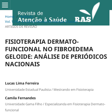
Home
/
Archives
/
Vol. 12 No. 42 (2014): Revista de Atenção à Saúde
/
ARTIGOS DE REVISÃO
FISIOTERAPIA DERMATO-
FUNCIONAL NO FIBROEDEMA
GELOIDE: ANÁLISE DE PERIÓDICOS
NACIONAIS
Lucas Lima Ferreira
Universidade Estadual Paulista / Mestrando em Fisioterapia
Camila Fernandes
Universidade Gama Filho / Especializanda em Fisioterapia Dermato-
funcional