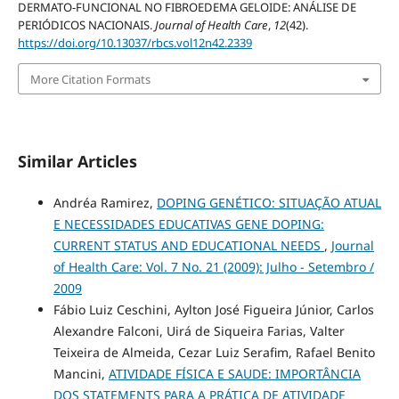
DERMATO-FUNCIONAL NO FIBROEDEMA GELOIDE: ANÁLISE DE
PERIÓDICOS NACIONAIS.
Journal of Health Care
,
12
(42).
https://doi.org/10.13037/rbcs.vol12n42.2339
More Citation Formats
Similar Articles
Andréa Ramirez,
DOPING GENÉTICO: SITUAÇÃO ATUAL
E NECESSIDADES EDUCATIVAS GENE DOPING:
CURRENT STATUS AND EDUCATIONAL NEEDS
,
Journal
of Health Care: Vol. 7 No. 21 (2009): Julho - Setembro /
2009
Fábio Luiz Ceschini, Aylton José Figueira Júnior, Carlos
Alexandre Falconi, Uirá de Siqueira Farias, Valter
Teixeira de Almeida, Cezar Luiz Serafim, Rafael Benito
Mancini,
ATIVIDADE FÍSICA E SAUDE: IMPORTÂNCIA
DOS STATEMENTS PARA A PRÁTICA DE ATIVIDADE