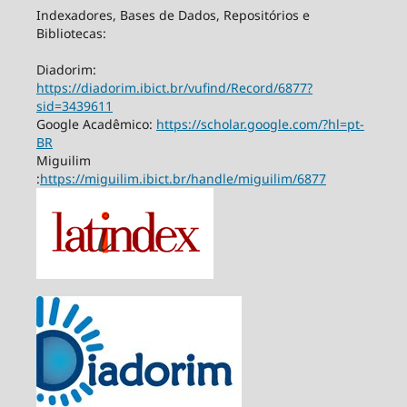
Indexadores, Bases de Dados, Repositórios e
Bibliotecas:
Diadorim:
https://diadorim.ibict.br/vufind/Record/6877?
sid=3439611
Google Acadêmico:
https://scholar.google.com/?hl=pt-
BR
Miguilim
:
https://miguilim.ibict.br/handle/miguilim/6877