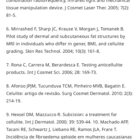
combination radiofrequency, infrared light and mechanical
tissue manipulation device. J Cosmet Laser Ther. 2005; 7(2):
81-5.
6. Mirrashed F, Sharp JC, Krause V, Morgan J, Tomanek B.
Pilot study of dermal and subcutaneous fat structures by
MRI in individuals who differ in gener, BMI, and cellulite
grading. Skin Res Technol. 2004; 10(3): 161-8.
7. Rona C, Carrera M, Berardesca E. Testing anticellulite
products. Int J Cosmet Sci. 2006; 28: 169-73.
8. Afonso JPJM, Tucunduva TCM, Pinheiro MVB, Bagatin E.
Celulite: artigo de revisão. Surg Cosmet Dermatol. 2010; 2(3):
214-19.
9. Hexsel DM, Mazzucco R. Subcision: a treatment for
cellulite. Int J Dermatol. 2000; 39: 539-44. 10. Machado AFP,
Tacani RE, Schwartz J, Liebano RE, Ramos JLA, Frare T.
Incidência de fibroedema geloide em mulheres caucasianas