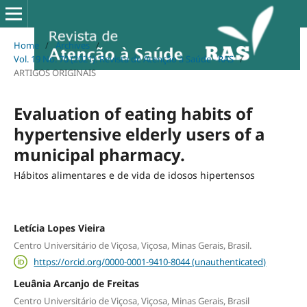
Home
/
Archives
/
Vol. 19 No. 70 (2021): Revista de Atenção à Saúde - RAS
/
ARTIGOS ORIGINAIS
Evaluation of eating habits of
hypertensive elderly users of a
municipal pharmacy.
Hábitos alimentares e de vida de idosos hipertensos
Letícia Lopes Vieira
Centro Universitário de Viçosa, Viçosa, Minas Gerais, Brasil.
https://orcid.org/0000-0001-9410-8044 (unauthenticated)
Leuânia Arcanjo de Freitas
Centro Universitário de Viçosa, Viçosa, Minas Gerais, Brasil