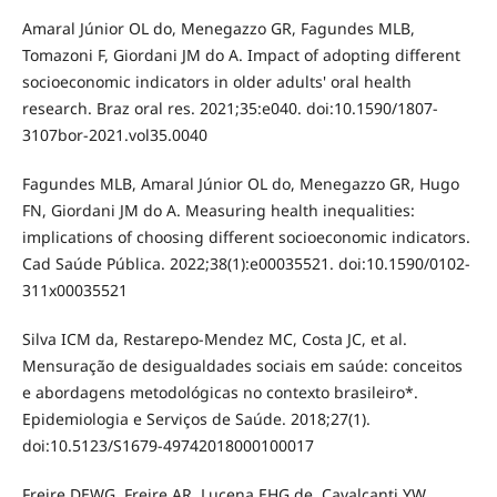
Amaral Júnior OL do, Menegazzo GR, Fagundes MLB,
Tomazoni F, Giordani JM do A. Impact of adopting different
socioeconomic indicators in older adults' oral health
research. Braz oral res. 2021;35:e040. doi:10.1590/1807-
3107bor-2021.vol35.0040
Fagundes MLB, Amaral Júnior OL do, Menegazzo GR, Hugo
FN, Giordani JM do A. Measuring health inequalities:
implications of choosing different socioeconomic indicators.
Cad Saúde Pública. 2022;38(1):e00035521. doi:10.1590/0102-
311x00035521
Silva ICM da, Restarepo-Mendez MC, Costa JC, et al.
Mensuração de desigualdades sociais em saúde: conceitos
e abordagens metodológicas no contexto brasileiro*.
Epidemiologia e Serviços de Saúde. 2018;27(1).
doi:10.5123/S1679-49742018000100017
Freire DEWG, Freire AR, Lucena EHG de, Cavalcanti YW.