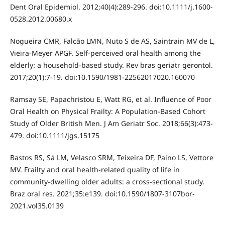
Dent Oral Epidemiol. 2012;40(4):289-296. doi:10.1111/j.1600-
0528.2012.00680.x
Nogueira CMR, Falcão LMN, Nuto S de AS, Saintrain MV de L,
Vieira-Meyer APGF. Self-perceived oral health among the
elderly: a household-based study. Rev bras geriatr gerontol.
2017;20(1):7-19. doi:10.1590/1981-22562017020.160070
Ramsay SE, Papachristou E, Watt RG, et al. Influence of Poor
Oral Health on Physical Frailty: A Population-Based Cohort
Study of Older British Men. J Am Geriatr Soc. 2018;66(3):473-
479. doi:10.1111/jgs.15175
Bastos RS, Sá LM, Velasco SRM, Teixeira DF, Paino LS, Vettore
MV. Frailty and oral health-related quality of life in
community-dwelling older adults: a cross-sectional study.
Braz oral res. 2021;35:e139. doi:10.1590/1807-3107bor-
2021.vol35.0139