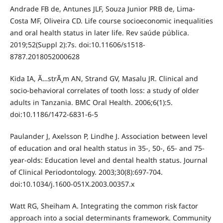
Andrade FB de, Antunes JLF, Souza Junior PRB de, Lima-
Costa MF, Oliveira CD. Life course socioeconomic inequalities
and oral health status in later life. Rev saúde pública.
2019;52(Suppl 2):7s. doi:10.11606/s1518-
8787.2018052000628
Kida IA, Ã…strÃ¸m AN, Strand GV, Masalu JR. Clinical and
socio-behavioral correlates of tooth loss: a study of older
adults in Tanzania. BMC Oral Health. 2006;6(1):5.
doi:10.1186/1472-6831-6-5
Paulander J, Axelsson P, Lindhe J. Association between level
of education and oral health status in 35-, 50-, 65- and 75-
year-olds: Education level and dental health status. Journal
of Clinical Periodontology. 2003;30(8):697-704.
doi:10.1034/j.1600-051X.2003.00357.x
Watt RG, Sheiham A. Integrating the common risk factor
approach into a social determinants framework. Community