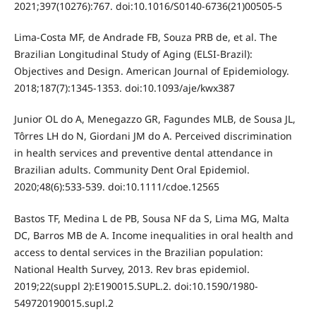
2021;397(10276):767. doi:10.1016/S0140-6736(21)00505-5
Lima-Costa MF, de Andrade FB, Souza PRB de, et al. The
Brazilian Longitudinal Study of Aging (ELSI-Brazil):
Objectives and Design. American Journal of Epidemiology.
2018;187(7):1345-1353. doi:10.1093/aje/kwx387
Junior OL do A, Menegazzo GR, Fagundes MLB, de Sousa JL,
Tôrres LH do N, Giordani JM do A. Perceived discrimination
in health services and preventive dental attendance in
Brazilian adults. Community Dent Oral Epidemiol.
2020;48(6):533-539. doi:10.1111/cdoe.12565
Bastos TF, Medina L de PB, Sousa NF da S, Lima MG, Malta
DC, Barros MB de A. Income inequalities in oral health and
access to dental services in the Brazilian population:
National Health Survey, 2013. Rev bras epidemiol.
2019;22(suppl 2):E190015.SUPL.2. doi:10.1590/1980-
549720190015.supl.2