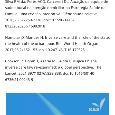
Silva RM da, Peres ACO, Carcereri DL. Atuação da equipe de
saúde bucal na atenção domiciliar na Estratégia Saúde da
Família: uma revisão integrativa. Ciênc saúde coletiva.
2020;25(6):2259-2270. doi:10.1590/1413-
81232020256.15992018
Nambiar D, Mander H. Inverse care and the role of the state:
the health of the urban poor. Bull World Health Organ.
2017;95(2):152-153. doi:10.2471/BLT.16.179325
Cookson R, Doran T, Asaria M, Gupta I, Mujica FP. The
inverse care law re-examined: a global perspective. The
Lancet. 2021;397(10276):828-838. doi:10.1016/S0140-
6736(21)00243-9