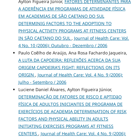
Aylton Figueira Júnior,
FATORES DETERMINANTES PARA
A ADERÊNCIA EM PROGRAMAS DE ATIVIDADE FÍSICA
EM ACADEMIAS DE SÃO CAETANO DO SUL
DETERMINIG FACTORS TO THE ADOPTION TO
PHYSICAL ACTIVITY PROGRAMS AT FITNESS CENTERS
IN SÃO CAETANO DO SUL
,
Journal of Health Care: Vol.
4 No. 10 (2006): Outubro - Dezembro / 2006
Paulo Coêlho de Araújo, Ana Rosa Fachardo Jaqueira,
A LUTA DA CAPOEIRA: REFLEXÕES ACERCA DA SUA
ORIGEM CAPOEIRA'S FIGHT: REFLECTIONS ON ITS
ORIGIN
,
Journal of Health Care: Vol. 4 No. 9 (2006):
Julho - Setembro / 2006
Luciene Daniel Álvares, Aylton Figueira Júnior,
DETERMINAÇÃO DE FATORES DE RISCO E APTIDãO
FÍSICA DE ADULTOS INICIANTES DE PROGRAMA DE
EXERCÍCIOS DE ACADEMIA DETERMINATION OF RISK
FACTORS AND PHYSICAL ABILITY IN ADULTS
INITIATING EXERCISES PROGRAMS AT FITNESS
CENTERS
,
Journal of Health Care: Vol. 4 No. 9 (2006):