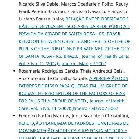
Ricardo Silva Dable, Marcos Doederlein Polito, Reury
Frank Pereira Bacurau, Francisco Navarro, Francisco
Luciano Pontes Júnior,
RELAÇÃO ENTRE OBESIDADE E
HÁBITOS DE VIDA EM ESCOLARES DA REDE PÚBLICA E
PRIVADA DA CIDADE DE SANTA ROSA - RS, BRASIL
RELATION BETWEEN OBESITY AND HABITS OF LIFE OF
PUPILS OF THE PUBLIC AND PRIVATE NET OF THE CITY
OF SANTA ROSA - RS, BRAZIL
,
Journal of Health Care:
Vol. 5 No. 11 (2007): Janeiro - Março / 2007
Rosamaria Rodrigues Garcia, Thaís Andreotti Gelsi,
Ana Carolina de Carvalho Sabaté,
A PERCEPÇÃO DOS
FATORES DE RISCO PARA QUEDAS EM UM GRUPO DE
IDOSAS THE PERCEPTION OF THE FACTORS OF RISK
FOR FALLS IN A GROUP OF AGED
,
Journal of Health
Care: Vol. 5 No. 11 (2007): Janeiro - Março / 2007
Emerson Fachin Martins, Junia Scarlatelli Christofani,
REPETIÇÃO PLANEJADA DE PADRÕES FUNCIONAIS DE
MOVIMENTEÇÃO MODIFICA A RESPOSTA MOTORA E
METABÓLICA À FADIGA MANIFESTADA POR PACIENTES