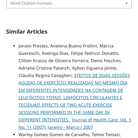
More Citation Formats
Similar Articles
Jonato Prestes, Anelena Bueno Frollini, Márcia
Guereschi, Rodrigo Dias, Felipe Fedrizzi Donatto,
Clílton Kraüss de Oliveira Ferreira, Denis Foschini,
Adriane Cristine Palanch, Aylton Figueira Júnior,
Cláudia Regina Cavaglieri,
EFEITOS DE DUAS SESSÕES
AGUDAS DE EXERCÍCIO, REALIZADAS NO MESMO DIA
EM DIFERENTES INTENSIDADES NA CONTAGEM DE
LEUCÓCITOS TOTAIS, LINFÓCITOS CIRCULANTES E
TECIDUAIS EFFECTS OF TWO ACUTE EXERCISE
SESSIONS PERFORMED IN THE SAME DAY IN
DIFFERENT INTENSITIES
,
Journal of Health Care: Vol. 5
No. 11 (2007): Janeiro - Março / 2007
Warley Gomes Gomes de Carvalho, Telmo Tomasi,