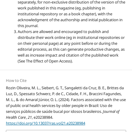
separately, for non-exclusive distribution of the version of the
work published in this magazine (eg, publishing in
institutional repository or as a book chapter), with the
acknowledgment of the authorship and initial publication in
this journal.
Authors are allowed and encouraged to publish and
distribute their work online (eg in institutional repositories or
on their personal page) at any point before or during the
editorial process, as this can generate productive changes, as
well as increase impact and citation of the published work
(See The Effect of Open Access).
How to Cite
Rozin Oliveira, M. L., Siebert, G. T., Sangaletti da Cruz, B. E., Brittes da
Luz, D., Spessato Schwerz, P. de C., Cidade, F. H., Braccini Fagundes,
M. L., & do Amaral Júnior, O. L. (2024). Factors associated with the use
of public oral health services by older people in Brazil: Uso de
serviços públicos de saúde bucal por idosos brasileiros.
Journal of
Health Care
,
21
, e20238984.
https://doi.org/10.13037/ras.vol21.e20238984