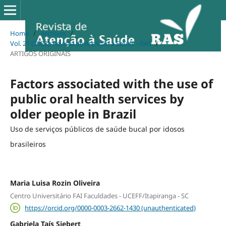
Home
/
Archives
/
Vol. 21 (2023): Revista de Atenção à Saúde - RAS
/
ARTIGOS ORIGINAIS
Factors associated with the use of
public oral health services by
older people in Brazil
Uso de serviços públicos de saúde bucal por idosos
brasileiros
Maria Luisa Rozin Oliveira
Centro Universitário FAI Faculdades - UCEFF/Itapiranga - SC
https://orcid.org/0000-0003-2662-1430 (unauthenticated)
Gabriela Taís Siebert