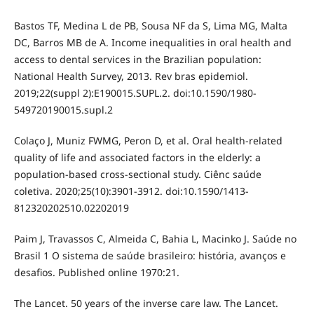
Bastos TF, Medina L de PB, Sousa NF da S, Lima MG, Malta
DC, Barros MB de A. Income inequalities in oral health and
access to dental services in the Brazilian population:
National Health Survey, 2013. Rev bras epidemiol.
2019;22(suppl 2):E190015.SUPL.2. doi:10.1590/1980-
549720190015.supl.2
Colaço J, Muniz FWMG, Peron D, et al. Oral health-related
quality of life and associated factors in the elderly: a
population-based cross-sectional study. Ciênc saúde
coletiva. 2020;25(10):3901-3912. doi:10.1590/1413-
812320202510.02202019
Paim J, Travassos C, Almeida C, Bahia L, Macinko J. Saúde no
Brasil 1 O sistema de saúde brasileiro: história, avanços e
desafios. Published online 1970:21.
The Lancet. 50 years of the inverse care law. The Lancet.