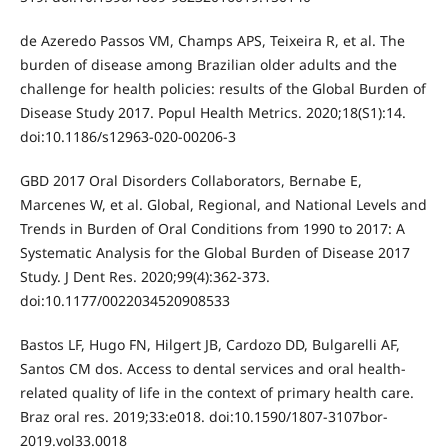
de Azeredo Passos VM, Champs APS, Teixeira R, et al. The
burden of disease among Brazilian older adults and the
challenge for health policies: results of the Global Burden of
Disease Study 2017. Popul Health Metrics. 2020;18(S1):14.
doi:10.1186/s12963-020-00206-3
GBD 2017 Oral Disorders Collaborators, Bernabe E,
Marcenes W, et al. Global, Regional, and National Levels and
Trends in Burden of Oral Conditions from 1990 to 2017: A
Systematic Analysis for the Global Burden of Disease 2017
Study. J Dent Res. 2020;99(4):362-373.
doi:10.1177/0022034520908533
Bastos LF, Hugo FN, Hilgert JB, Cardozo DD, Bulgarelli AF,
Santos CM dos. Access to dental services and oral health-
related quality of life in the context of primary health care.
Braz oral res. 2019;33:e018. doi:10.1590/1807-3107bor-
2019.vol33.0018