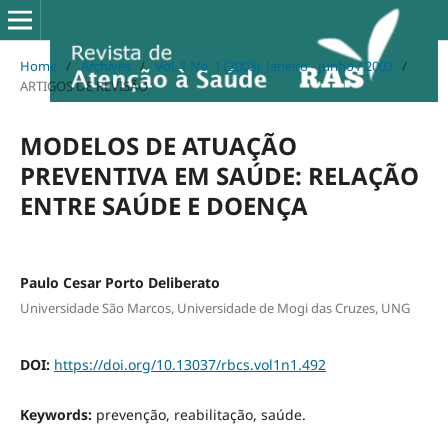
Home
/
Archives
/
Vol. 1 No. 1 (2003): Janeiro - Junho / 2003
/
ARTIGOS DE REVISÃO
MODELOS DE ATUAÇÃO
PREVENTIVA EM SAÚDE: RELAÇÃO
ENTRE SAÚDE E DOENÇA
Paulo Cesar Porto Deliberato
Universidade São Marcos, Universidade de Mogi das Cruzes, UNG
DOI:
https://doi.org/10.13037/rbcs.vol1n1.492
Keywords:
prevenção, reabilitação, saúde.