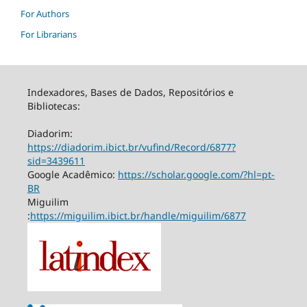
For Authors
For Librarians
Indexadores, Bases de Dados, Repositórios e
Bibliotecas:
Diadorim:
https://diadorim.ibict.br/vufind/Record/6877?
sid=3439611
Google Acadêmico:
https://scholar.google.com/?hl=pt-
BR
Miguilim
:
https://miguilim.ibict.br/handle/miguilim/6877