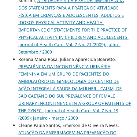
Mancini,
ATIVIDADE FÍSICA E SAUDE: IMPORTÂNCIA
DOS STATEMENTS PARA A PRÁTICA DE ATIVIDADE
FÍSICA EM CRIANÇAS E ADOLESCENTES, ADULTOS E
IDOSOS PHYSICAL ACTIVITY AND HEALTH:
IMPORTANCE OF STATEMENTS FOR THE PRACTICE OF
PHYSICAL ACTIVITY IN CHILDREN AND ADOLESCENTS
,
Journal of Health Care: Vol. 7 No. 21 (2009): Julho -
Setembro / 2009
Rosana Maria Rosa, Juliana Aparecida Boaretto,
PREVALÊNCIA DA INCONTINÊNCIA URINÁRIA
FEMININA EM UM GRUPO DE PACIENTES DO
AMBULATÓRIO DE GINECOLOGIA DO CENTRO DE
AÇÃO INTEGRAL À SAÚDE DA MULHER - CAISM, DE
SÃO CAETANO DO SUL PREVALENCE OF FEMALE
URINARY INCONTINENCE IN A GROUP OF PATIENTS OF
THE GYNEC
,
Journal of Health Care: Vol. 7 No. 19
(2009): janeiro - março / 2009
Cleane Paula Santos, Emerson de Oliveira Neves,
ATUAÇÃO DA ENFERMAGEM NA PREVENÇÃO DO