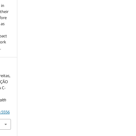
 in
 their
fore
 as
pact
work
.
reitas,
LAÇÃO
 C-
alth
0.5556