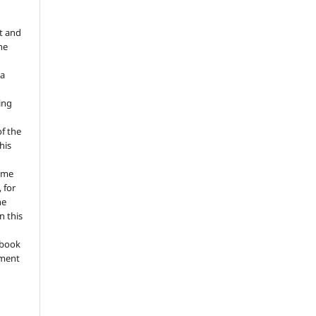
t and
he
 a
ing
of the
his
ume
 for
he
n this
a book
gment