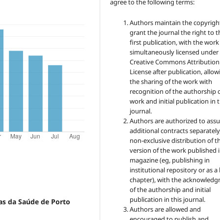
agree to the following terms:
Authors maintain the copyrigh
grant the journal the right to t
first publication, with the work
simultaneously licensed under
Creative Commons Attribution
License after publication, allow
the sharing of the work with
recognition of the authorship 
work and initial publication in t
journal.
Authors are authorized to ass
additional contracts separately,
non-exclusive distribution of t
version of the work published i
magazine (eg, publishing in
institutional repository or as 
chapter), with the acknowled
of the authorship and initial
publication in this journal.
ias da Saúde de Porto
Authors are allowed and
encouraged to publish and