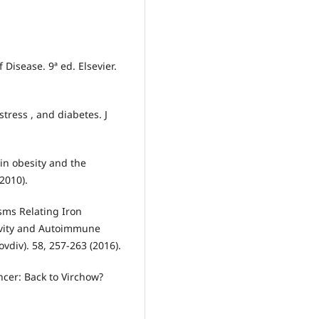
Disease. 9ª ed. Elsevier.
stress , and diabetes. J
in obesity and the
2010).
sms Relating Iron
ivity and Autoimmune
ovdiv). 58, 257-263 (2016).
ncer: Back to Virchow?