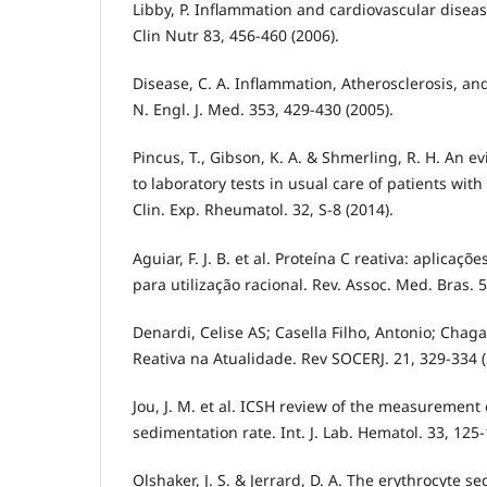
Libby, P. Inflammation and cardiovascular disea
Clin Nutr 83, 456-460 (2006).
Disease, C. A. Inflammation, Atherosclerosis, an
N. Engl. J. Med. 353, 429-430 (2005).
Pincus, T., Gibson, K. A. & Shmerling, R. H. An
to laboratory tests in usual care of patients with
Clin. Exp. Rheumatol. 32, S-8 (2014).
Aguiar, F. J. B. et al. Proteína C reativa: aplicaçõ
para utilização racional. Rev. Assoc. Med. Bras. 5
Denardi, Celise AS; Casella Filho, Antonio; Chagas
Reativa na Atualidade. Rev SOCERJ. 21, 329-334 (
Jou, J. M. et al. ICSH review of the measurement 
sedimentation rate. Int. J. Lab. Hematol. 33, 125-
Olshaker, J. S. & Jerrard, D. A. The erythrocyte se