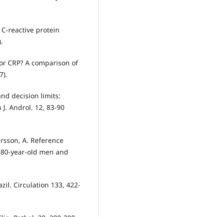
 C-reactive protein
.
 or CRP? A comparison of
7).
and decision limits:
 J. Androl. 12, 83-90
Larsson, A. Reference
n 80-year-old men and
azil. Circulation 133, 422-