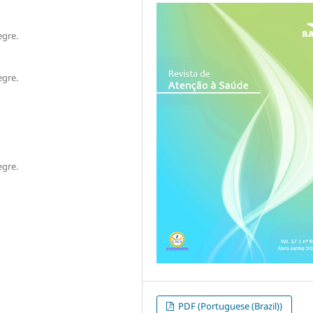
egre.
egre.
egre.
PDF (Portuguese (Brazil))