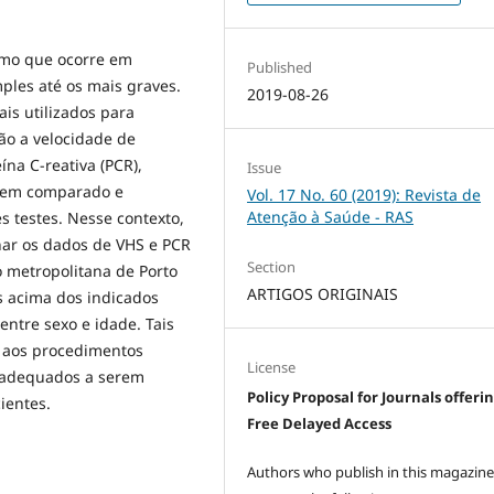
smo que ocorre em
Published
ples até os mais graves.
2019-08-26
ais utilizados para
ão a velocidade de
na C-reativa (PCR),
Issue
 tem comparado e
Vol. 17 No. 60 (2019): Revista de
Atenção à Saúde - RAS
s testes. Nesse contexto,
onar os dados de VHS e PCR
Section
o metropolitana de Porto
ARTIGOS ORIGINAIS
s acima dos indicados
entre sexo e idade. Tais
 aos procedimentos
License
 adequados a serem
Policy Proposal for Journals offeri
ientes.
Free Delayed Access
Authors who publish in this magazin