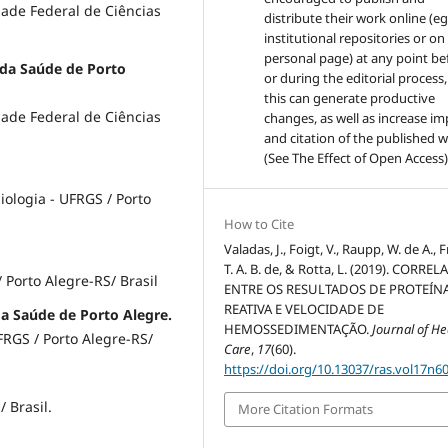
ade Federal de Ciências
distribute their work online (eg
institutional repositories or on
personal page) at any point be
s da Saúde de Porto
or during the editorial process,
this can generate productive
ade Federal de Ciências
changes, as well as increase im
and citation of the published 
(See The Effect of Open Access)
iologia - UFRGS / Porto
How to Cite
Valadas, J., Foigt, V., Raupp, W. de A., F
T. A. B. de, & Rotta, L. (2019). CORRE
Porto Alegre-RS/ Brasil
ENTRE OS RESULTADOS DE PROTEÍNA
REATIVA E VELOCIDADE DE
da Saúde de Porto Alegre.
HEMOSSEDIMENTAÇÃO.
Journal of He
FRGS / Porto Alegre-RS/
Care
,
17
(60).
https://doi.org/10.13037/ras.vol17n6
 Brasil.
More Citation Formats