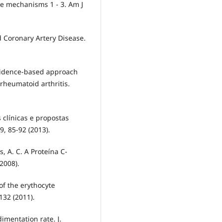
se mechanisms 1 - 3. Am J
d Coronary Artery Disease.
 evidence-based approach
 rheumatoid arthritis.
es clínicas e propostas
9, 85-92 (2013).
, A. C. A Proteína C-
2008).
of the erythocyte
132 (2011).
dimentation rate. J.