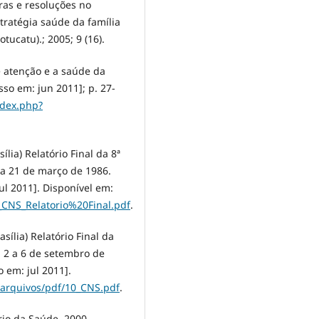
ras e resoluções no
tratégia saúde da família
tucatu).; 2005; 9 (16).
 atenção e a saúde da
esso em: jun 2011]; p. 27-
ndex.php?
lia) Relatório Final da 8ª
 a 21 de março de 1986.
ul 2011]. Disponível em:
8_CNS_Relatorio%20Final.pdf
.
sília) Relatório Final da
, 2 a 6 de setembro de
o em: jul 2011].
l/arquivos/pdf/10_CNS.pdf
.
rio da Saúde, 2000.