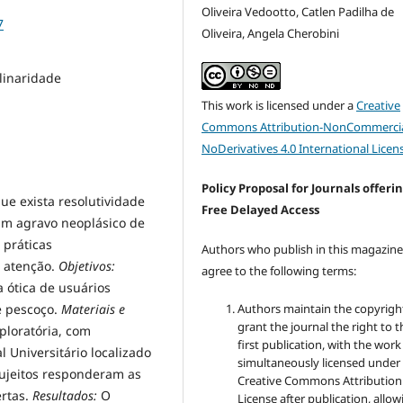
Oliveira Vedootto, Catlen Padilha de
7
Oliveira, Angela Cherobini
linaridade
This work is licensed under a
Creative
Commons Attribution-NonCommercia
NoDerivatives 4.0 International Licen
Policy Proposal for Journals offeri
ue exista resolutividade
Free Delayed Access
um agravo neoplásico de
 práticas
Authors who publish in this magazin
a atenção.
Objetivos:
agree to the following terms:
 ótica de usuários
Authors maintain the copyrigh
e pescoço.
Materiais e
grant the journal the right to t
ploratória, com
first publication, with the work
 Universitário localizado
simultaneously licensed under
sujeitos responderam as
Creative Commons Attribution
ertas.
Resultados:
O
License after publication, allow