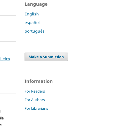
Language
English
español
português
Make a Submission
ileira
Information
For Readers
For Authors
For Librarians
l
ila
e