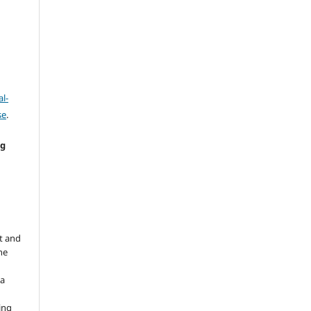
l-
se
.
ng
e
t and
he
 a
ing