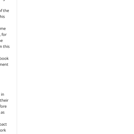
of the
his
ume
 for
he
n this
a book
gment
 in
 their
fore
 as
pact
work