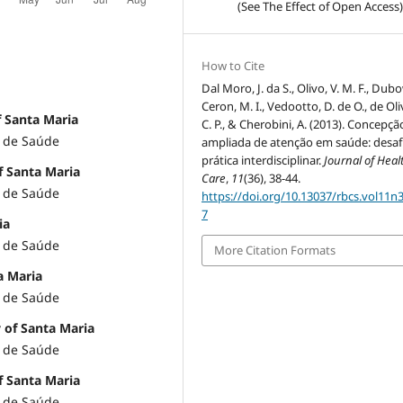
(See The Effect of Open Access)
How to Cite
Dal Moro, J. da S., Olivo, V. M. F., Dubo
Ceron, M. I., Vedootto, D. de O., de Oli
f Santa Maria
C. P., & Cherobini, A. (2013). Concepçã
o de Saúde
ampliada de atenção em saúde: desaf
prática interdisciplinar.
Journal of Heal
f Santa Maria
Care
,
11
(36), 38-44.
o de Saúde
https://doi.org/10.13037/rbcs.vol11n
7
ia
o de Saúde
More Citation Formats
a Maria
o de Saúde
y of Santa Maria
o de Saúde
of Santa Maria
o de Saúde