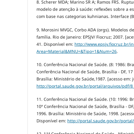
8. Scherer MDA; Marino SR A; Ramos FRS. Ruptu
modelo de atenção à saúde: reflexões sobre a es
com base nas categorias kuhnianas. Interface (Bo
9. Morosini MVGC, Corbo ADA (orgs). Modelos de
família. Rio de Janeiro: EPSJV/ Fiocruz; 2007. [ac
41. Disponível em:
http://www.epsjv.fiocruz.br/i
Area=Material&MNU=&Tipo=1&Num=26
.
10. Conferência Nacional de Saúde. (8: 1986: Brasí
Conferência Nacional de Saúde, Brasília - DF, 17
Brasília: Ministério de Saúde,1987. [acesso em: j
http://portal.saude.gov.br/portal/arquivos/pdf/
11. Conferência Nacional de Saúde. (10: 1996: Bra
10ª Conferência Nacional de Saúde, Brasília - DF
1996. Brasília: Ministério de Saúde, 1998. [acess
Disponível em:
http://portal.saude.gov.br/porta
12. 11ª Conferência Nacional de Saúde - Ministé