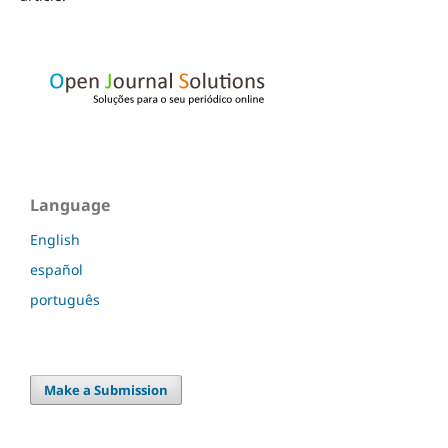
Language
English
español
português
Make a Submission