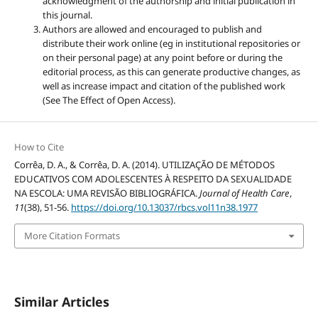
acknowledgment of the authorship and initial publication in
this journal.
Authors are allowed and encouraged to publish and
distribute their work online (eg in institutional repositories or
on their personal page) at any point before or during the
editorial process, as this can generate productive changes, as
well as increase impact and citation of the published work
(See The Effect of Open Access).
How to Cite
Corrêa, D. A., & Corrêa, D. A. (2014). UTILIZAÇÃO DE MÉTODOS
EDUCATIVOS COM ADOLESCENTES À RESPEITO DA SEXUALIDADE
NA ESCOLA: UMA REVISÃO BIBLIOGRÁFICA.
Journal of Health Care
,
11
(38), 51-56.
https://doi.org/10.13037/rbcs.vol11n38.1977
More Citation Formats
Similar Articles