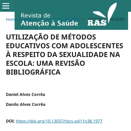
Home
/
Archives
/
Vol. 11 No. 38 (2013)
/
ARTIGOS DE REVISÃO
UTILIZAÇÃO DE MÉTODOS
EDUCATIVOS COM ADOLESCENTES
À RESPEITO DA SEXUALIDADE NA
ESCOLA: UMA REVISÃO
BIBLIOGRÁFICA
Daniel Alves Corrêa
Danilo Alves Corrêa
DOI:
https://doi.org/10.13037/rbcs.vol11n38.1977