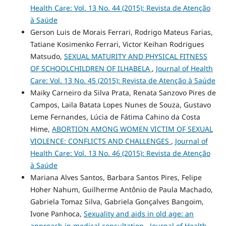
Health Care: Vol. 13 No. 44 (2015): Revista de Atenção
à Saúde
Gerson Luis de Morais Ferrari, Rodrigo Mateus Farias,
Tatiane Kosimenko Ferrari, Victor Keihan Rodrigues
Matsudo,
SEXUAL MATURITY AND PHYSICAL FITNESS
OF SCHOOLCHILDREN OF ILHABELA
,
Journal of Health
Care: Vol. 13 No. 45 (2015): Revista de Atenção à Saúde
Maiky Carneiro da Silva Prata, Renata Sanzovo Pires de
Campos, Laila Batata Lopes Nunes de Souza, Gustavo
Leme Fernandes, Lúcia de Fátima Cahino da Costa
Hime,
ABORTION AMONG WOMEN VICTIM OF SEXUAL
VIOLENCE: CONFLICTS AND CHALLENGES
,
Journal of
Health Care: Vol. 13 No. 46 (2015): Revista de Atenção
à Saúde
Mariana Alves Santos, Barbara Santos Pires, Felipe
Hoher Nahum, Guilherme Antônio de Paula Machado,
Gabriela Tomaz Silva, Gabriela Gonçalves Bangoim,
Ivone Panhoca,
Sexuality and aids in old age: an
approach in medical consultation
,
Journal of Health