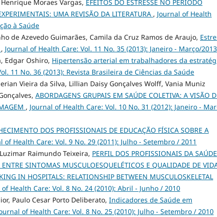
o Henrique Moraes Vargas,
EFEITOS DO ESTRESSE NO PERÍODO
XPERIMENTAIS: UMA REVISÃO DA LITERATURA
,
Journal of Health
enção à Saúde
inho de Azevedo Guimarães, Camila da Cruz Ramos de Araujo,
Estre
s
,
Journal of Health Care: Vol. 11 No. 35 (2013): Janeiro - Março/2013
a, Edgar Oshiro,
Hipertensão arterial em trabalhadores da estratég
Vol. 11 No. 36 (2013): Revista Brasileira de Ciências da Saúde
ian Vieira da Silva, Lillian Daisy Gonçalves Wolff, Vania Muniz
 Gonçalves,
ABORDAGENS GRUPAIS EM SAÚDE COLETIVA: A VISÃO D
ERMAGEM
,
Journal of Health Care: Vol. 10 No. 31 (2012): Janeiro - Mar
HECIMENTO DOS PROFISSIONAIS DE EDUCAÇÃO FÍSICA SOBRE A
l of Health Care: Vol. 9 No. 29 (2011): Julho - Setembro / 2011
 Luzimar Raimundo Teixeira,
PERFIL DOS PROFISSIONAIS DA SAÚDE
O ENTRE SINTOMAS MUSCULOESQUELÉTICOS E QUALIDADE DE VID
KING IN HOSPITALS: RELATIONSHIP BETWEEN MUSCULOSKELETAL
 of Health Care: Vol. 8 No. 24 (2010): Abril - Junho / 2010
ior, Paulo Cesar Porto Deliberato,
Indicadores de Saúde em
ournal of Health Care: Vol. 8 No. 25 (2010): Julho - Setembro / 2010