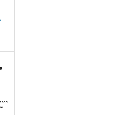
/
ng
e
t and
he