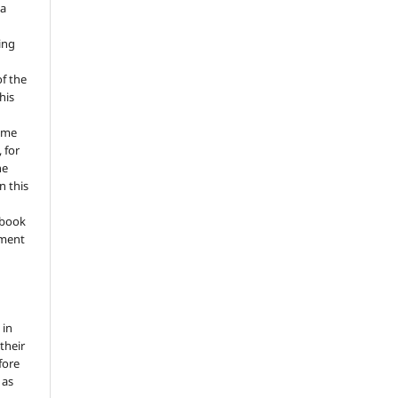
 a
ing
of the
his
ume
 for
he
n this
a book
gment
 in
 their
fore
 as