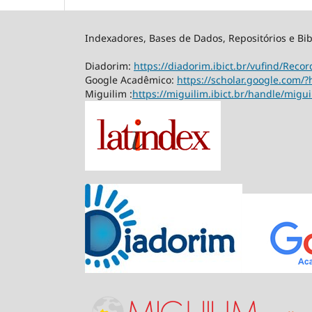
Indexadores, Bases de Dados, Repositórios e Bib
Diadorim:
https://diadorim.ibict.br/vufind/Rec
Google Acadêmico:
https://scholar.google.com/?
Miguilim :
https://miguilim.ibict.br/handle/migu