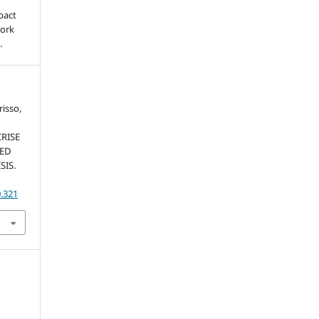
pact
work
.
risso,
RISE
SED
SIS.
0.321