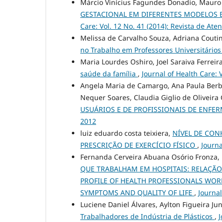
Márcio Vinícius Fagundes Donadio, Maur
GESTACIONAL EM DIFERENTES MODELOS E
Care: Vol. 12 No. 41 (2014): Revista de At
Melissa de Carvalho Souza, Adriana Cout
no Trabalho em Professores Universitário
Maria Lourdes Oshiro, Joel Saraiva Ferreir
saúde da família
,
Journal of Health Care: 
Angela Maria de Camargo, Ana Paula Berber
Nequer Soares, Claudia Giglio de Oliveira
USUÁRIOS E DE PROFISSIONAIS DE ENF
2012
luiz eduardo costa teixiera,
NÍVEL DE CON
PRESCRIÇÃO DE EXERCÍCIO FÍSICO
,
Journa
Fernanda Cerveira Abuana Osório Fronza,
QUE TRABALHAM EM HOSPITAIS: RELAÇÃ
PROFILE OF HEALTH PROFESSIONALS WOR
SYMPTOMS AND QUALITY OF LIFE
,
Journal
Luciene Daniel Álvares, Aylton Figueira Jun
Trabalhadores de Indústria de Plásticos
,
J