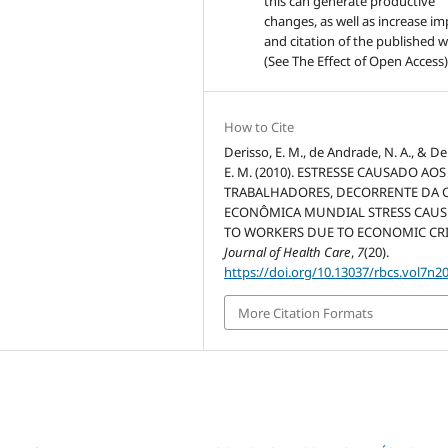
this can generate productive
changes, as well as increase im
and citation of the published 
(See The Effect of Open Access)
How to Cite
Derisso, E. M., de Andrade, N. A., & De
E. M. (2010). ESTRESSE CAUSADO AOS
TRABALHADORES, DECORRENTE DA C
ECONÔMICA MUNDIAL STRESS CAU
TO WORKERS DUE TO ECONOMIC CRI
Journal of Health Care
,
7
(20).
https://doi.org/10.13037/rbcs.vol7n2
More Citation Formats