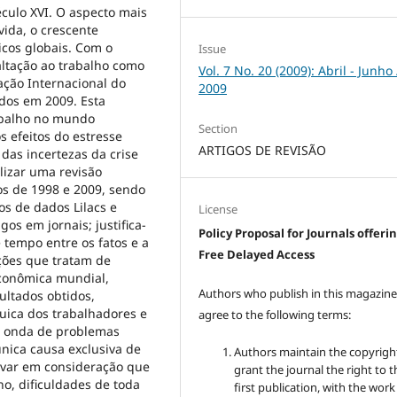
éculo XVI. O aspecto mais
vida, o crescente
cos globais. Com o
Issue
altação ao trabalho como
Vol. 7 No. 20 (2009): Abril - Junho 
ação Internacional do
2009
dos em 2009. Esta
rabalho no mundo
Section
os efeitos do estresse
ARTIGOS DE REVISÃO
das incertezas da crise
lizar uma revisão
nos de 1998 e 2009, sendo
os de dados Lilacs e
License
gos em jornais; justifica-
Policy Proposal for Journals offeri
 tempo entre os fatos e a
Free Delayed Access
ções que tratam de
econômica mundial,
Authors who publish in this magazin
sultados obtidos,
uica dos trabalhadores e
agree to the following terms:
ma onda de problemas
única causa exclusiva de
Authors maintain the copyrigh
 levar em consideração que
grant the journal the right to t
o, dificuldades de toda
first publication, with the work