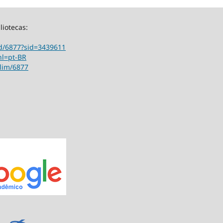
liotecas:
ord/6877?sid=3439611
hl=pt-BR
ilim/6877