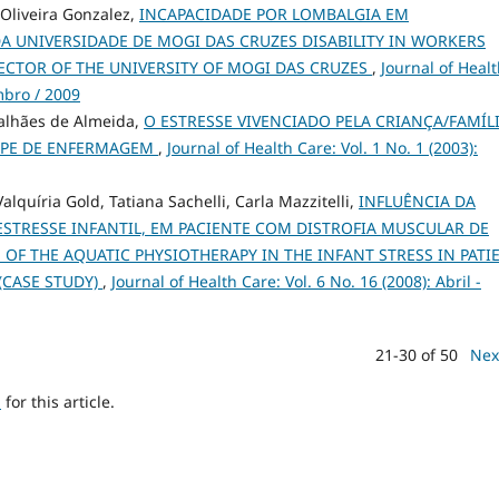
 Oliveira Gonzalez,
INCAPACIDADE POR LOMBALGIA EM
A UNIVERSIDADE DE MOGI DAS CRUZES DISABILITY IN WORKERS
SECTOR OF THE UNIVERSITY OF MOGI DAS CRUZES
,
Journal of Heal
mbro / 2009
galhães de Almeida,
O ESTRESSE VIVENCIADO PELA CRIANÇA/FAMÍL
IPE DE ENFERMAGEM
,
Journal of Health Care: Vol. 1 No. 1 (2003):
lquíria Gold, Tatiana Sachelli, Carla Mazzitelli,
INFLUÊNCIA DA
ESTRESSE INFANTIL, EM PACIENTE COM DISTROFIA MUSCULAR DE
OF THE AQUATIC PHYSIOTHERAPY IN THE INFANT STRESS IN PATI
CASE STUDY)
,
Journal of Health Care: Vol. 6 No. 16 (2008): Abril -
21-30 of 50
Nex
h
for this article.