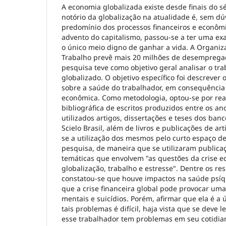
A economia globalizada existe desde finais do s
notório da globalização na atualidade é, sem dú
predomínio dos processos financeiros e econômi
advento do capitalismo, passou-se a ter uma ex
o único meio digno de ganhar a vida. A Organiz
Trabalho prevê mais 20 milhões de desemprega
pesquisa teve como objetivo geral analisar o t
globalizado. O objetivo específico foi descrever 
sobre a saúde do trabalhador, em consequência 
econômica. Como metodologia, optou-se por rea
bibliográfica de escritos produzidos entre os a
utilizados artigos, dissertações e teses dos banc
Scielo Brasil, além de livros e publicações de arti
se a utilização dos mesmos pelo curto espaço de
pesquisa, de maneira que se utilizaram publica
temáticas que envolvem "as questões da crise 
globalização, trabalho e estresse". Dentre os re
constatou-se que houve impactos na saúde psíq
que a crise financeira global pode provocar u
mentais e suicídios. Porém, afirmar que ela é a 
tais problemas é difícil, haja vista que se deve
esse trabalhador tem problemas em seu cotidian