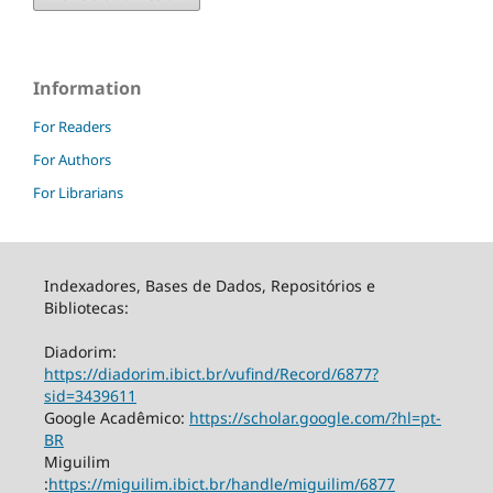
Information
For Readers
For Authors
For Librarians
Indexadores, Bases de Dados, Repositórios e
Bibliotecas:
Diadorim:
https://diadorim.ibict.br/vufind/Record/6877?
sid=3439611
Google Acadêmico:
https://scholar.google.com/?hl=pt-
BR
Miguilim
:
https://miguilim.ibict.br/handle/miguilim/6877