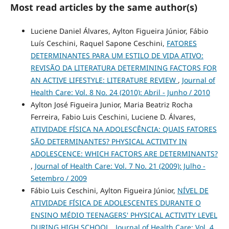
Most read articles by the same author(s)
Luciene Daniel Álvares, Aylton Figueira Júnior, Fábio
Luís Ceschini, Raquel Sapone Ceschini,
FATORES
DETERMINANTES PARA UM ESTILO DE VIDA ATIVO:
REVISÃO DA LITERATURA DETERMINING FACTORS FOR
AN ACTIVE LIFESTYLE: LITERATURE REVIEW
,
Journal of
Health Care: Vol. 8 No. 24 (2010): Abril - Junho / 2010
Aylton José Figueira Junior, Maria Beatriz Rocha
Ferreira, Fabio Luis Ceschini, Luciene D. Álvares,
ATIVIDADE FÍSICA NA ADOLESCÊNCIA: QUAIS FATORES
SÃO DETERMINANTES? PHYSICAL ACTIVITY IN
ADOLESCENCE: WHICH FACTORS ARE DETERMINANTS?
,
Journal of Health Care: Vol. 7 No. 21 (2009): Julho -
Setembro / 2009
Fábio Luis Ceschini, Aylton Figueira Júnior,
NÍVEL DE
ATIVIDADE FÍSICA DE ADOLESCENTES DURANTE O
ENSINO MÉDIO TEENAGERS' PHYSICAL ACTIVITY LEVEL
DURING HIGH SCHOOL
,
Journal of Health Care: Vol. 4