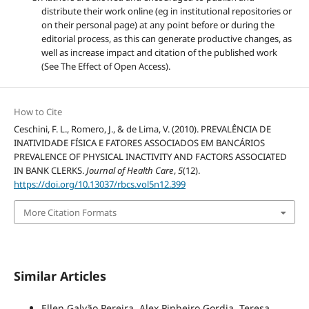
distribute their work online (eg in institutional repositories or
on their personal page) at any point before or during the
editorial process, as this can generate productive changes, as
well as increase impact and citation of the published work
(See The Effect of Open Access).
How to Cite
Ceschini, F. L., Romero, J., & de Lima, V. (2010). PREVALÊNCIA DE
INATIVIDADE FÍSICA E FATORES ASSOCIADOS EM BANCÁRIOS
PREVALENCE OF PHYSICAL INACTIVITY AND FACTORS ASSOCIATED
IN BANK CLERKS.
Journal of Health Care
,
5
(12).
https://doi.org/10.13037/rbcs.vol5n12.399
More Citation Formats
Similar Articles
Ellen Galvão Pereira, Alex Pinheiro Gordia, Teresa