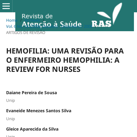
Home
/
Archives
/
Vol. 6 No. 18 (2008): Outubro - Dezembro / 2008
/
ARTIGOS DE REVISÃO
HEMOFILIA: UMA REVISÃO PARA
O ENFERMEIRO HEMOPHILIA: A
REVIEW FOR NURSES
Daiane Pereira de Sousa
Unip
Evaneide Menezes Santos Silva
Unip
Gleice Aparecida da Silva
Unip