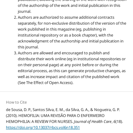
of the authorship of the work and initial publication in this
journal.
Authors are authorized to assume additional contracts
separately, for non-exclusive distribution of the version of the
work published in this magazine (eg, publishing in
institutional repository or as a book chapter), with the
acknowledgment of the authorship and initial publication in
this journal.
Authors are allowed and encouraged to publish and
distribute their work online (eg in institutional repositories or
on their personal page) at any point before or during the
editorial process, as this can generate productive changes, as
well as increase impact and citation of the published work
(See The Effect of Open Access).
How to Cite
de Sousa, D. P., Santos Silva, E. M., da Silva, G. A., & Nogueira, G. P.
(2010). HEMOFILIA: UMA REVISÃO PARA O ENFERMEIRO
HEMOPHILIA: A REVIEW FOR NURSES.
Journal of Health Care
,
6
(18).
https://doi.org/10.13037/rbcs.vol6n18.351