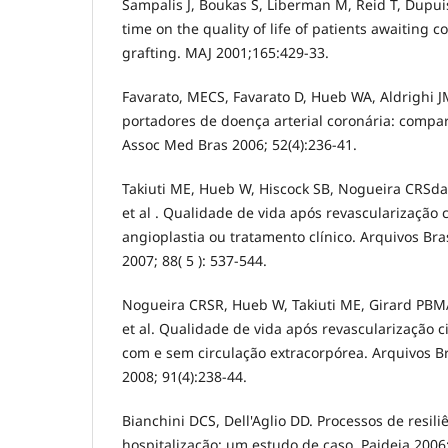
Sampalis J, Boukas S, Liberman M, Reid T, Dupui
time on the quality of life of patients awaiting 
grafting. MAJ 2001;165:429-33.
Favarato, MECS, Favarato D, Hueb WA, Aldrighi 
portadores de doença arterial coronária: compa
Assoc Med Bras 2006; 52(4):236-41.
Takiuti ME, Hueb W, Hiscock SB, Nogueira CRSdaR
et al . Qualidade de vida após revascularização 
angioplastia ou tratamento clínico. Arquivos Bra
2007; 88( 5 ): 537-544.
Nogueira CRSR, Hueb W, Takiuti ME, Girard PBM
et al. Qualidade de vida após revascularização c
com e sem circulação extracorpórea. Arquivos Br
2008; 91(4):238-44.
Bianchini DCS, Dell'Aglio DD. Processos de resili
hospitalização: um estudo de caso. Paideia 2006;