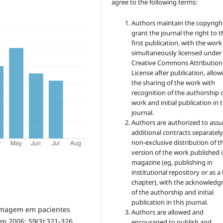
agree to the following terms:
Authors maintain the copyrigh
grant the journal the right to t
first publication, with the work
simultaneously licensed under
Creative Commons Attribution
License after publication, allow
the sharing of the work with
recognition of the authorship 
work and initial publication in t
journal.
Authors are authorized to ass
additional contracts separately,
non-exclusive distribution of t
version of the work published i
magazine (eg, publishing in
institutional repository or as 
chapter), with the acknowled
of the authorship and initial
publication in this journal.
fermagem em pacientes
Authors are allowed and
rm 2006; 59(3):321-326.
encouraged to publish and