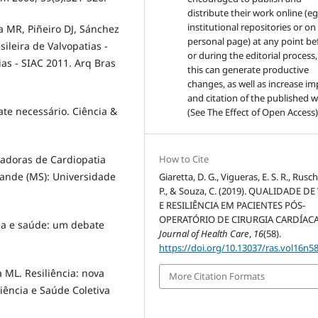
distribute their work online (eg
institutional repositories or on
 MR, Piñeiro DJ, Sánchez
personal page) at any point be
ileira de Valvopatias -
or during the editorial process,
ias - SIAC 2011. Arq Bras
this can generate productive
changes, as well as increase im
and citation of the published 
te necessário. Ciência &
(See The Effect of Open Access)
tadoras de Cardiopatia
How to Cite
ande (MS): Universidade
Giaretta, D. G., Vigueras, E. S. R., Rusche
P., & Souza, C. (2019). QUALIDADE DE
E RESILIÊNCIA EM PACIENTES PÓS-
OPERATÓRIO DE CIRURGIA CARDÍACA
da e saúde: um debate
Journal of Health Care
,
16
(58).
https://doi.org/10.13037/ras.vol16n5
ML. Resiliência: nova
More Citation Formats
iência e Saúde Coletiva