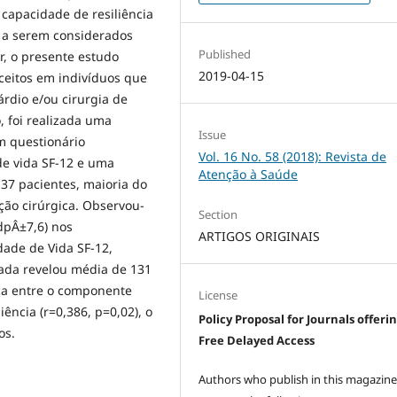
capacidade de resiliência
s a serem considerados
Published
, o presente estudo
2019-04-15
ceitos em indivíduos que
árdio e/ou cirurgia de
, foi realizada uma
Issue
m questionário
Vol. 16 No. 58 (2018): Revista de
de vida SF-12 e uma
Atenção à Saúde
 37 pacientes, maioria do
ção cirúrgica. Observou-
Section
dpÂ±7,6) nos
ARTIGOS ORIGINAIS
dade de Vida SF-12,
icada revelou média de 131
aca entre o componente
License
iência (r=0,386, p=0,02), o
Policy Proposal for Journals offeri
os.
Free Delayed Access
Authors who publish in this magazin