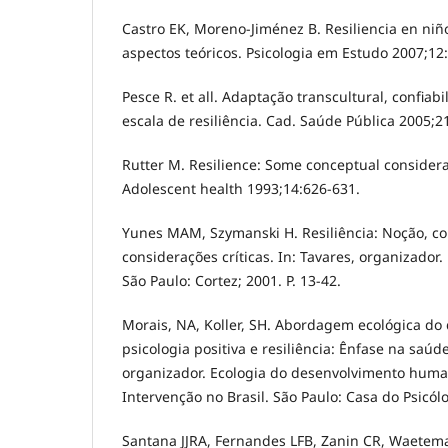
Castro EK, Moreno-Jiménez B. Resiliencia en niñ
aspectos teóricos. Psicologia em Estudo 2007;12:
Pesce R. et all. Adaptação transcultural, confiab
escala de resiliência. Cad. Saúde Pública 2005;2
Rutter M. Resilience: Some conceptual considerat
Adolescent health 1993;14:626-631.
Yunes MAM, Szymanski H. Resiliência: Noção, con
considerações críticas. In: Tavares, organizador.
São Paulo: Cortez; 2001. P. 13-42.
Morais, NA, Koller, SH. Abordagem ecológica d
psicologia positiva e resiliência: Ênfase na saúde
organizador. Ecologia do desenvolvimento huma
Intervenção no Brasil. São Paulo: Casa do Psicólo
Santana JJRA, Fernandes LFB, Zanin CR, Waetem