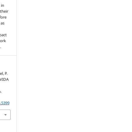
 in
 their
fore
 as
pact
work
.
l, P.
 VIDA
.
8.5399