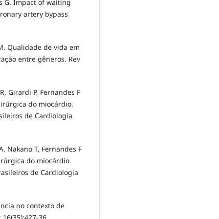
s G. Impact of waiting
coronary artery bypass
JM. Qualidade de vida em
ração entre gêneros. Rev
, Girardi P, Fernandes F
cirúrgica do miocárdio,
sileiros de Cardiologia
A, Nakano T, Fernandes F
irúrgica do miocárdio
asileiros de Cardiologia
ência no contexto de
 16(35):427-36.