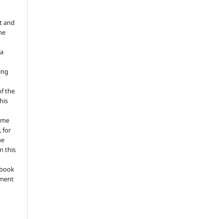
t and
he
 a
ing
of the
his
ume
 for
he
n this
a book
gment