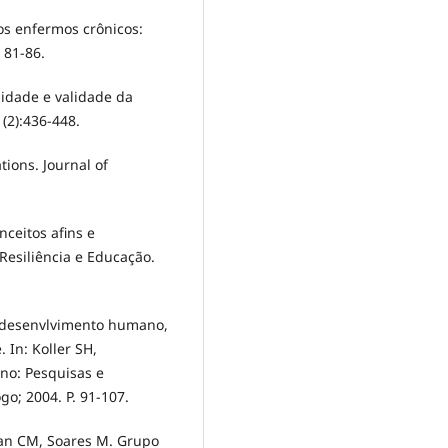
os enfermos crônicos:
 81-86.
ilidade e validade da
1(2):436-448.
ions. Journal of
ceitos afins e
 Resiliência e Educação.
o desenvlvimento humano,
. In: Koller SH,
no: Pesquisas e
go; 2004. P. 91-107.
an CM, Soares M. Grupo