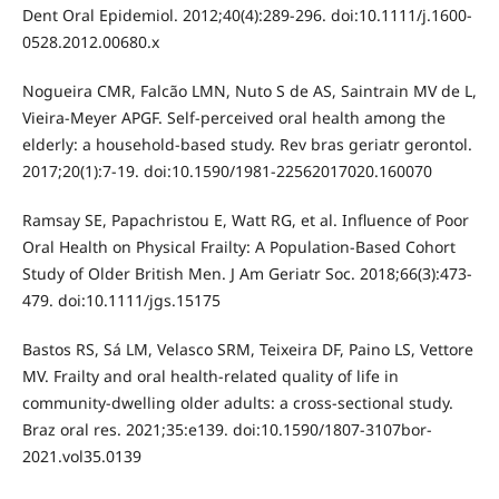
Dent Oral Epidemiol. 2012;40(4):289-296. doi:10.1111/j.1600-
0528.2012.00680.x
Nogueira CMR, Falcão LMN, Nuto S de AS, Saintrain MV de L,
Vieira-Meyer APGF. Self-perceived oral health among the
elderly: a household-based study. Rev bras geriatr gerontol.
2017;20(1):7-19. doi:10.1590/1981-22562017020.160070
Ramsay SE, Papachristou E, Watt RG, et al. Influence of Poor
Oral Health on Physical Frailty: A Population-Based Cohort
Study of Older British Men. J Am Geriatr Soc. 2018;66(3):473-
479. doi:10.1111/jgs.15175
Bastos RS, Sá LM, Velasco SRM, Teixeira DF, Paino LS, Vettore
MV. Frailty and oral health-related quality of life in
community-dwelling older adults: a cross-sectional study.
Braz oral res. 2021;35:e139. doi:10.1590/1807-3107bor-
2021.vol35.0139