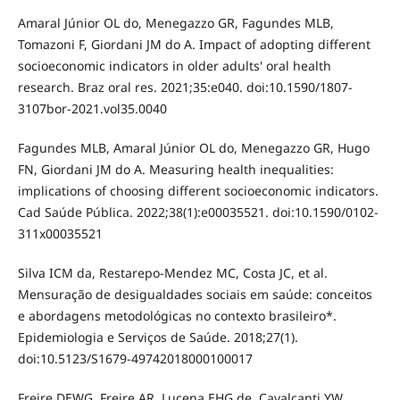
Amaral Júnior OL do, Menegazzo GR, Fagundes MLB,
Tomazoni F, Giordani JM do A. Impact of adopting different
socioeconomic indicators in older adults' oral health
research. Braz oral res. 2021;35:e040. doi:10.1590/1807-
3107bor-2021.vol35.0040
Fagundes MLB, Amaral Júnior OL do, Menegazzo GR, Hugo
FN, Giordani JM do A. Measuring health inequalities:
implications of choosing different socioeconomic indicators.
Cad Saúde Pública. 2022;38(1):e00035521. doi:10.1590/0102-
311x00035521
Silva ICM da, Restarepo-Mendez MC, Costa JC, et al.
Mensuração de desigualdades sociais em saúde: conceitos
e abordagens metodológicas no contexto brasileiro*.
Epidemiologia e Serviços de Saúde. 2018;27(1).
doi:10.5123/S1679-49742018000100017
Freire DEWG, Freire AR, Lucena EHG de, Cavalcanti YW.