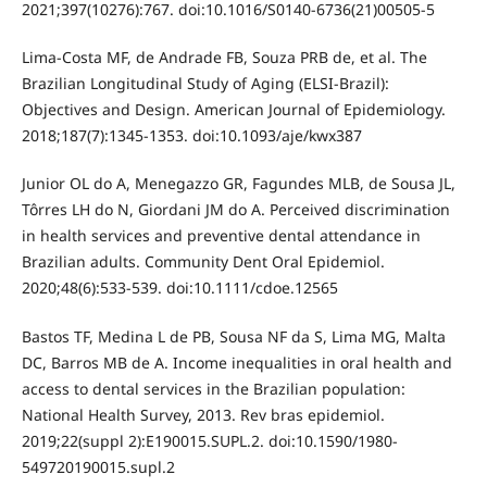
2021;397(10276):767. doi:10.1016/S0140-6736(21)00505-5
Lima-Costa MF, de Andrade FB, Souza PRB de, et al. The
Brazilian Longitudinal Study of Aging (ELSI-Brazil):
Objectives and Design. American Journal of Epidemiology.
2018;187(7):1345-1353. doi:10.1093/aje/kwx387
Junior OL do A, Menegazzo GR, Fagundes MLB, de Sousa JL,
Tôrres LH do N, Giordani JM do A. Perceived discrimination
in health services and preventive dental attendance in
Brazilian adults. Community Dent Oral Epidemiol.
2020;48(6):533-539. doi:10.1111/cdoe.12565
Bastos TF, Medina L de PB, Sousa NF da S, Lima MG, Malta
DC, Barros MB de A. Income inequalities in oral health and
access to dental services in the Brazilian population:
National Health Survey, 2013. Rev bras epidemiol.
2019;22(suppl 2):E190015.SUPL.2. doi:10.1590/1980-
549720190015.supl.2