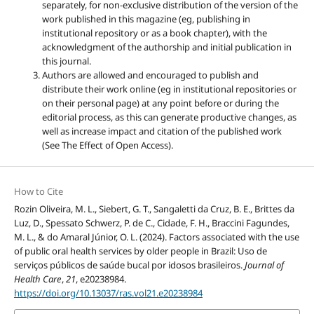
separately, for non-exclusive distribution of the version of the
work published in this magazine (eg, publishing in
institutional repository or as a book chapter), with the
acknowledgment of the authorship and initial publication in
this journal.
Authors are allowed and encouraged to publish and
distribute their work online (eg in institutional repositories or
on their personal page) at any point before or during the
editorial process, as this can generate productive changes, as
well as increase impact and citation of the published work
(See The Effect of Open Access).
How to Cite
Rozin Oliveira, M. L., Siebert, G. T., Sangaletti da Cruz, B. E., Brittes da
Luz, D., Spessato Schwerz, P. de C., Cidade, F. H., Braccini Fagundes,
M. L., & do Amaral Júnior, O. L. (2024). Factors associated with the use
of public oral health services by older people in Brazil: Uso de
serviços públicos de saúde bucal por idosos brasileiros.
Journal of
Health Care
,
21
, e20238984.
https://doi.org/10.13037/ras.vol21.e20238984