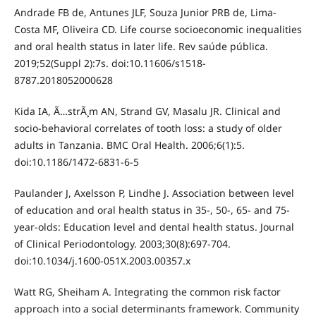
Andrade FB de, Antunes JLF, Souza Junior PRB de, Lima-
Costa MF, Oliveira CD. Life course socioeconomic inequalities
and oral health status in later life. Rev saúde pública.
2019;52(Suppl 2):7s. doi:10.11606/s1518-
8787.2018052000628
Kida IA, Ã…strÃ¸m AN, Strand GV, Masalu JR. Clinical and
socio-behavioral correlates of tooth loss: a study of older
adults in Tanzania. BMC Oral Health. 2006;6(1):5.
doi:10.1186/1472-6831-6-5
Paulander J, Axelsson P, Lindhe J. Association between level
of education and oral health status in 35-, 50-, 65- and 75-
year-olds: Education level and dental health status. Journal
of Clinical Periodontology. 2003;30(8):697-704.
doi:10.1034/j.1600-051X.2003.00357.x
Watt RG, Sheiham A. Integrating the common risk factor
approach into a social determinants framework. Community