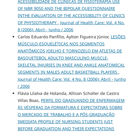
ACESSIBILIDADE DE CLÍNICAS DE FISIOTERAPIA USE
OF NBR 9050 AND THE BIPOLAR QUESTIONNAIRE
INTHE EVALUATION OF THE ACCESSIBILITY OF CLINICS
OF PHYSIOTHERAPY
,
Journal of Health Care: Vol. 4 No.
8 (2006): Abril - Junho / 2006
Carlos Eduardo Panfílio, Aylton Figueira Júnior,
LESÕES
MÚSCULO-ESQUELÉTICAS NOS SEGMENTOS
ANATÔMICOS JOELHO E TORNOZELO EM ATLETAS DE
BASQUETEBOL ADULTO MASCULINO MUSCLE-
SKELETAL INJURIES IN KNEE AND ANKLE ANATOMICAL
SEGMENTS IN MALES ADULT BASKETBALL PLAYERS
,
Journal of Health Care: Vol. 4 No. 8 (2006): Abril - Junho
/ 2006
Flávia Lilalva de Holanda, Allison Scholler de Castro
Villas Boas,
PERFIL DO GRADUANDO DE ENFERMAGEM
ÀS VÉSPERAS DA FORMATURA E EXPECTATIVAS SOBRE
O MERCADO DE TRABALHO E A PÓS-GRADUAÇÃO
IMEDIATA PROFILE OF NURSING STUDENTS JUST
BEFORE GRADUATION AND THEIR EXPECTATIONS