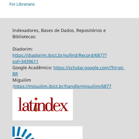
For Librarians
Indexadores, Bases de Dados, Repositórios e
Bibliotecas:
Diadorim:
https://diadorim.ibict.br/vufind/Record/6877?
sid=3439611
Google Acadêmico:
https://scholar.google.com/?hl=pt-
BR
Miguilim
:
https://miguilim.ibict.br/handle/miguilim/6877