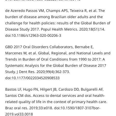
de Azeredo Passos VM, Champs APS, Teixeira R, et al. The
burden of disease among Brazilian older adults and the
challenge for health policies: results of the Global Burden of
Disease Study 2017. Popul Health Metrics. 2020;18(S1):14.
doi:10.1186/s12963-020-00206-3
GBD 2017 Oral Disorders Collaborators, Bernabe E,
Marcenes W, et al. Global, Regional, and National Levels and
Trends in Burden of Oral Conditions from 1990 to 2017: A
Systematic Analysis for the Global Burden of Disease 2017
Study. J Dent Res. 2020;99(4):362-373.
doi:10.1177/0022034520908533
Bastos LF, Hugo FN, Hilgert JB, Cardozo DD, Bulgarelli AF,
Santos CM dos. Access to dental services and oral health-
related quality of life in the context of primary health care.
Braz oral res. 2019;33:e018. doi:10.1590/1807-3107bor-
2019.vol33.0018