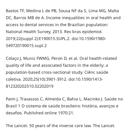
Bastos TF, Medina L de PB, Sousa NF da S, Lima MG, Malta
DC, Barros MB de A. Income inequalities in oral health and
access to dental services in the Brazilian population:
National Health Survey, 2013. Rev bras epidemiol.
2019;22(suppl 2):E190015.SUPL.2. doi:10.1590/1980-
549720190015.supl.2
Colaço J, Muniz FWMG, Peron D, et al. Oral health-related
quality of life and associated factors in the elderly: a
population-based cross-sectional study. Ciênc saúde
coletiva. 2020;25(10):3901-3912. doi:10.1590/1413-
812320202510.02202019
Paim J, Travassos C, Almeida C, Bahia L, Macinko J. Saúde no
Brasil 1 O sistema de saúde brasileiro: história, avanços e
desafios. Published online 1970:21.
The Lancet. 50 years of the inverse care law. The Lancet.