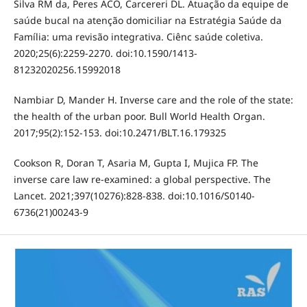
Silva RM da, Peres ACO, Carcereri DL. Atuação da equipe de
saúde bucal na atenção domiciliar na Estratégia Saúde da
Família: uma revisão integrativa. Ciênc saúde coletiva.
2020;25(6):2259-2270. doi:10.1590/1413-
81232020256.15992018
Nambiar D, Mander H. Inverse care and the role of the state:
the health of the urban poor. Bull World Health Organ.
2017;95(2):152-153. doi:10.2471/BLT.16.179325
Cookson R, Doran T, Asaria M, Gupta I, Mujica FP. The
inverse care law re-examined: a global perspective. The
Lancet. 2021;397(10276):828-838. doi:10.1016/S0140-
6736(21)00243-9