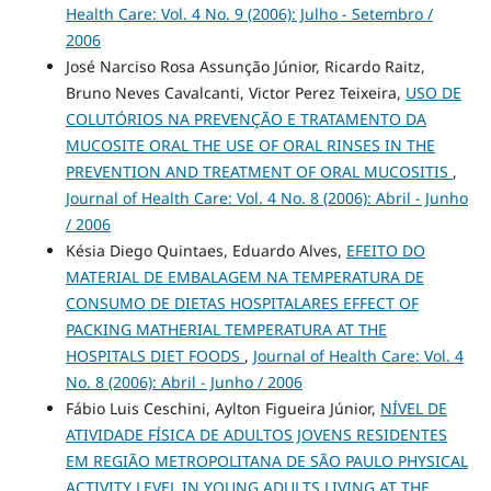
Health Care: Vol. 4 No. 9 (2006): Julho - Setembro /
2006
José Narciso Rosa Assunção Júnior, Ricardo Raitz,
Bruno Neves Cavalcanti, Victor Perez Teixeira,
USO DE
COLUTÓRIOS NA PREVENÇÃO E TRATAMENTO DA
MUCOSITE ORAL THE USE OF ORAL RINSES IN THE
PREVENTION AND TREATMENT OF ORAL MUCOSITIS
,
Journal of Health Care: Vol. 4 No. 8 (2006): Abril - Junho
/ 2006
Késia Diego Quintaes, Eduardo Alves,
EFEITO DO
MATERIAL DE EMBALAGEM NA TEMPERATURA DE
CONSUMO DE DIETAS HOSPITALARES EFFECT OF
PACKING MATHERIAL TEMPERATURA AT THE
HOSPITALS DIET FOODS
,
Journal of Health Care: Vol. 4
No. 8 (2006): Abril - Junho / 2006
Fábio Luis Ceschini, Aylton Figueira Júnior,
NÍVEL DE
ATIVIDADE FÍSICA DE ADULTOS JOVENS RESIDENTES
EM REGIÃO METROPOLITANA DE SÃO PAULO PHYSICAL
ACTIVITY LEVEL IN YOUNG ADULTS LIVING AT THE