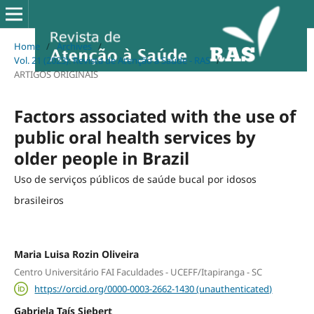
Home
/
Archives
/
Vol. 21 (2023): Revista de Atenção à Saúde - RAS
/
ARTIGOS ORIGINAIS
Factors associated with the use of
public oral health services by
older people in Brazil
Uso de serviços públicos de saúde bucal por idosos
brasileiros
Maria Luisa Rozin Oliveira
Centro Universitário FAI Faculdades - UCEFF/Itapiranga - SC
https://orcid.org/0000-0003-2662-1430 (unauthenticated)
Gabriela Taís Siebert